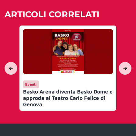
ARTICOLI CORRELATI
Eventi
Ev
Basko Arena diventa Basko Dome e
Bas
approda al Teatro Carlo Felice di
Co
Genova
al