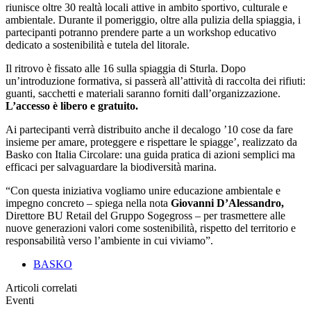
riunisce oltre 30 realtà locali attive in ambito sportivo, culturale e
ambientale. Durante il pomeriggio, oltre alla pulizia della spiaggia, i
partecipanti potranno prendere parte a un workshop educativo
dedicato a sostenibilità e tutela del litorale.
Il ritrovo è fissato alle 16 sulla spiaggia di Sturla. Dopo
un’introduzione formativa, si passerà all’attività di raccolta dei rifiuti:
guanti, sacchetti e materiali saranno forniti dall’organizzazione.
L’accesso è libero e gratuito.
Ai partecipanti verrà distribuito anche il decalogo ’10 cose da fare
insieme per amare, proteggere e rispettare le spiagge’, realizzato da
Basko con Italia Circolare: una guida pratica di azioni semplici ma
efficaci per salvaguardare la biodiversità marina.
“Con questa iniziativa vogliamo unire educazione ambientale e
impegno concreto – spiega nella nota
Giovanni D’Alessandro,
Direttore BU Retail del Gruppo Sogegross – per trasmettere alle
nuove generazioni valori come sostenibilità, rispetto del territorio e
responsabilità verso l’ambiente in cui viviamo”.
BASKO
Articoli correlati
Eventi