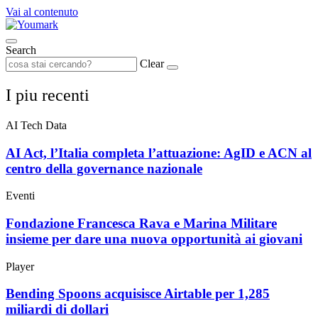
Vai al contenuto
Search
Clear
I piu recenti
AI Tech Data
AI Act, l’Italia completa l’attuazione: AgID e ACN al
centro della governance nazionale
Eventi
Fondazione Francesca Rava e Marina Militare
insieme per dare una nuova opportunità ai giovani
Player
Bending Spoons acquisisce Airtable per 1,285
miliardi di dollari