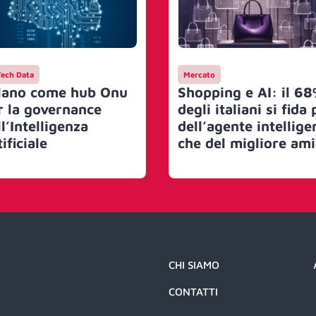
Tech Data
Mercato
lano come hub Onu
Shopping e AI: il 6
r la governance
degli italiani si fida 
l’Intelligenza
dell’agente intellige
ificiale
che del migliore am
CHI SIAMO
CONTATTI