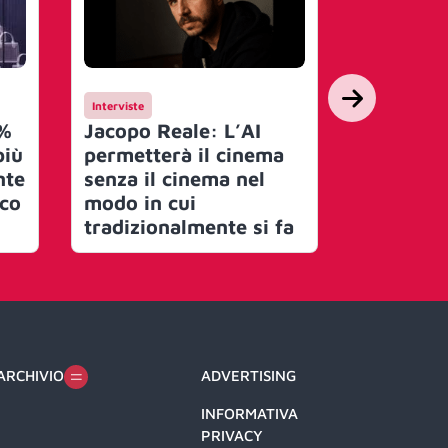
Interviste
Mercato
8%
Jacopo Reale: L’AI
Nielsen l
più
permetterà il cinema
AI, la p
nte
senza il cinema nel
porta l’A
ico
modo in cui
degli in
tradizionalmente si fa
media
ARCHIVIO
ADVERTISING
INFORMATIVA
PRIVACY