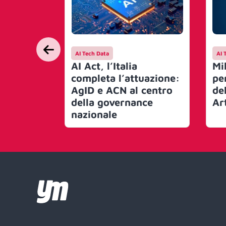
AI Tech Data
AI 
AI Act, l’Italia
Mi
completa l’attuazione:
pe
AgID e ACN al centro
del
della governance
Art
nazionale