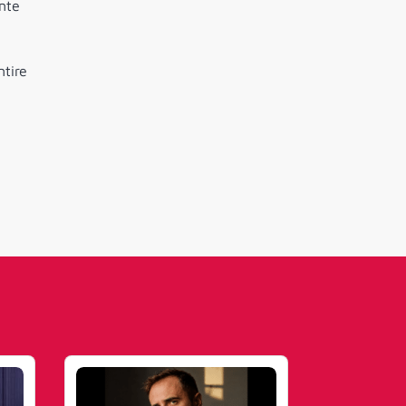
ente
ntire