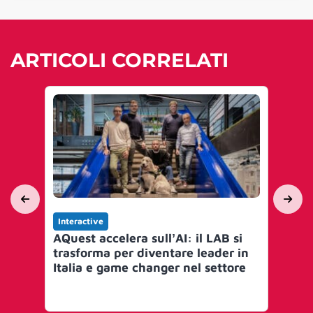
ARTICOLI CORRELATI
Interactive
Int
AQuest accelera sullʼAI: il LAB si
Bcl
trasforma per diventare leader in
st
Italia e game changer nel settore
20