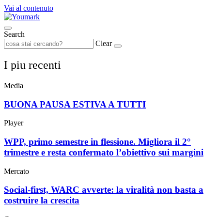
Vai al contenuto
Search
Clear
I piu recenti
Media
BUONA PAUSA ESTIVA A TUTTI
Player
WPP, primo semestre in flessione. Migliora il 2°
trimestre e resta confermato l’obiettivo sui margini
Mercato
Social-first, WARC avverte: la viralità non basta a
costruire la crescita