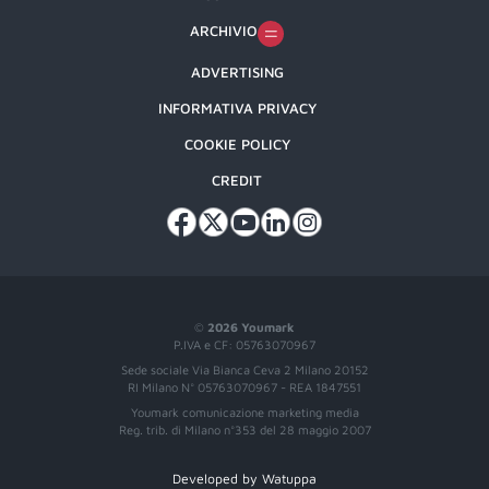
ARCHIVIO
ADVERTISING
INFORMATIVA PRIVACY
COOKIE POLICY
CREDIT
©
2026 Youmark
P.IVA e CF: 05763070967
Sede sociale Via Bianca Ceva 2 Milano 20152
RI Milano N° 05763070967 - REA 1847551
Youmark comunicazione marketing media
Reg. trib. di Milano n°353 del 28 maggio 2007
Developed by Watuppa