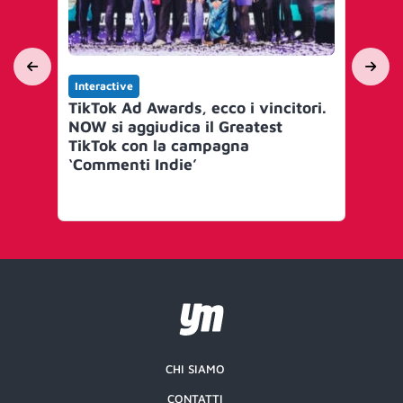
Interactive
Int
TikTok Ad Awards, ecco i vincitori.
WP
NOW si aggiudica il Greatest
su
TikTok con la campagna
al 
‘Commenti Indie’
ma
CHI SIAMO
CONTATTI