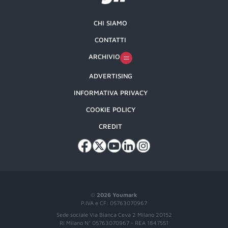
CHI SIAMO
CONTATTI
ARCHIVIO
ADVERTISING
INFORMATIVA PRIVACY
COOKIE POLICY
CREDIT
©
2026 Youmark
P.IVA e CF: 05763070967
Sede sociale Via Bianca Ceva 2 Milano 20152
RI Milano N° 05763070967 - REA 1847551