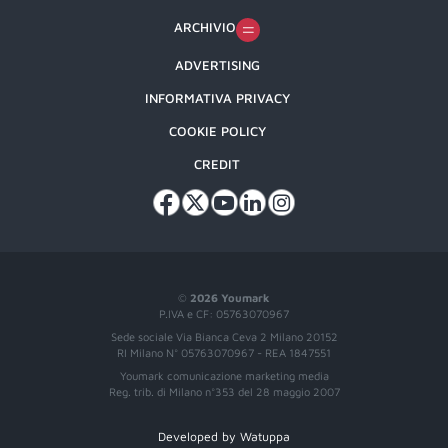
ARCHIVIO
ADVERTISING
INFORMATIVA PRIVACY
COOKIE POLICY
CREDIT
©
2026 Youmark
P.IVA e CF: 05763070967
Sede sociale Via Bianca Ceva 2 Milano 20152
RI Milano N° 05763070967 - REA 1847551
Youmark comunicazione marketing media
Reg. trib. di Milano n°353 del 28 maggio 2007
Developed by Watuppa