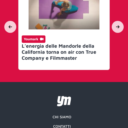
Youmark
Yo
L’energia delle Mandorle della
Oct
California torna on air con True
ce
Company e Filmmaster
IG
CHI SIAMO
CONTATTI