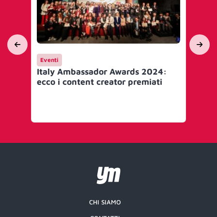
Eventi
Int
Italy Ambassador Awards 2024:
Inv
ecco i content creator premiati
imp
To
CHI SIAMO