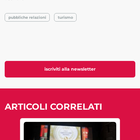
pubbliche relazioni
turismo
iscriviti alla newsletter
ARTICOLI CORRELATI