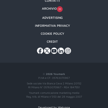
CONTATTI
ARCHIVIO
ADVERTISING
INFORMATIVA PRIVACY
COOKIE POLICY
CREDIT
©
2026 Youmark
P.IVA e CF: 05763070967
Sede sociale Via Bianca Ceva 2 Milano 20152
RI Milano N° 05763070967 - REA 1847551
Youmark comunicazione marketing media
Reg. trib. di Milano n°353 del 28 maggio 2007
Developed by Watuppa