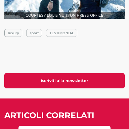
COURTESY LOUIS VUITTON PRESS OFFICE
luxury
sport
TESTIMONIAL
iscriviti alla newsletter
ARTICOLI CORRELATI