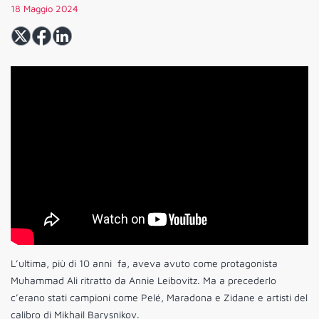
18 Maggio 2024
L’ultima, più di 10 anni fa, aveva avuto come protagonista
Muhammad Ali ritratto da Annie Leibovitz. Ma a precederlo
c’erano stati campioni come Pelé, Maradona e Zidane e artisti del
calibro di Mikhail Barysnikov.