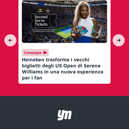
Campagne
Me
Heineken trasforma i vecchi
SEA
biglietti degli US Open di Serena
Cal
Williams in una nuova esperienza
#J
per i fan