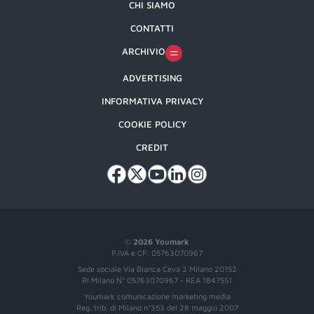
CHI SIAMO
CONTATTI
ARCHIVIO
ADVERTISING
INFORMATIVA PRIVACY
COOKIE POLICY
CREDIT
©
2026 Youmark
P.IVA e CF: 05763070967
Sede sociale Via Bianca Ceva 2 Milano 20152
RI Milano N° 05763070967 - REA 1847551
Youmark comunicazione marketing media
Reg. trib. di Milano n°353 del 28 maggio 2007