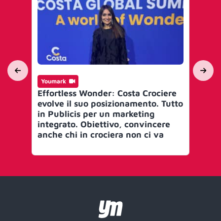
Youmark
In
Effortless Wonder: Costa Crociere
L’o
evolve il suo posizionamento. Tutto
Te
in Publicis per un marketing
La 
integrato. Obiettivo, convincere
L’a
anche chi in crociera non ci va
si