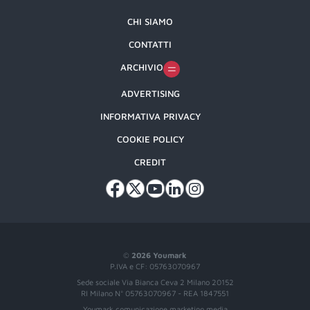
CHI SIAMO
CONTATTI
ARCHIVIO
ADVERTISING
INFORMATIVA PRIVACY
COOKIE POLICY
CREDIT
©
2026 Youmark
P.IVA e CF: 05763070967
Sede sociale Via Bianca Ceva 2 Milano 20152
RI Milano N° 05763070967 - REA 1847551
Youmark comunicazione marketing media