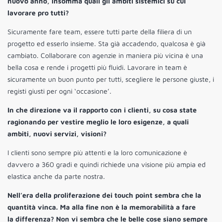
nuovo anno, insomma quali gli ambiti sistemici su cui
lavorare pro tutti?
Sicuramente fare team, essere tutti parte della filiera di un
progetto ed esserlo insieme. Sta già accadendo, qualcosa è già
cambiato. Collaborare con agenzie in maniera più vicina è una
bella cosa e rende i progetti più fluidi. Lavorare in team è
sicuramente un buon punto per tutti, scegliere le persone giuste, i
registi giusti per ogni ‘occasione’.
In che direzione va il rapporto con i clienti, su cosa state
ragionando per vestire meglio le loro esigenze, a quali
ambiti, nuovi servizi, visioni?
I clienti sono sempre più attenti e la loro comunicazione è
davvero a 360 gradi e quindi richiede una visione più ampia ed
elastica anche da parte nostra.
Nell’era della proliferazione dei touch point sembra che la
quantità vinca. Ma alla fine non è la memorabilità a fare
la differenza? Non vi sembra che le belle cose siano sempre