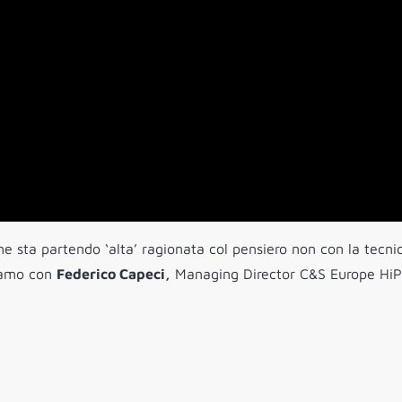
e sta partendo ‘alta’ ragionata col pensiero non con la tecni
liamo con
Federico Capeci,
Managing Director C&S Europe Hi