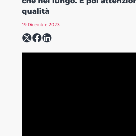
che nel lungo. E poi attenzio
qualità
19 Dicembre 2023