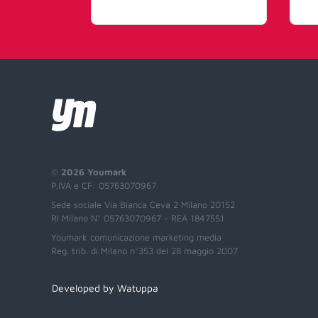
©
2026 Youmark
P.IVA e CF: 05763070967
Sede sociale Via Bianca Ceva 2 Milano 20152
RI Milano N° 05763070967 - REA 1847551
Youmark comunicazione marketing media
Reg. trib. di Milano n°353 del 28 maggio 2007
Developed by Watuppa