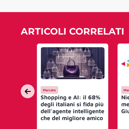
ARTICOLI CORRELATI
Mercato
Mer
Shopping e AI: il 68%
Ni
degli italiani si fida più
me
dell’agente intelligente
Gi
che del migliore amico