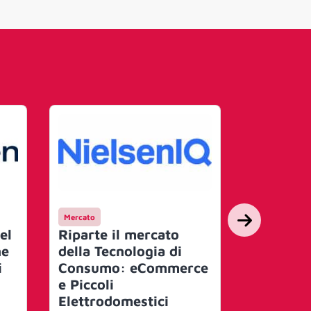
Mercato
Mercato
el
Riparte il mercato
WARC fot
he
della Tecnologia di
futuro de
i
Consumo: eCommerce
drinks, c
e Piccoli
tendenze
Elettrodomestici
nel 2026