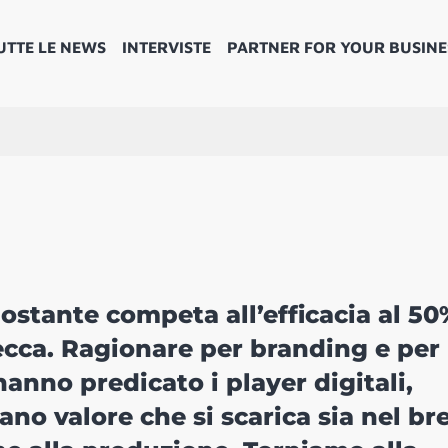
UTTE LE NEWS
INTERVISTE
PARTNER FOR YOUR BUSINE
nostante competa all’efficacia al 5
cilecca. Ragionare per branding e per
anno predicato i player digitali,
no valore che si scarica sia nel br