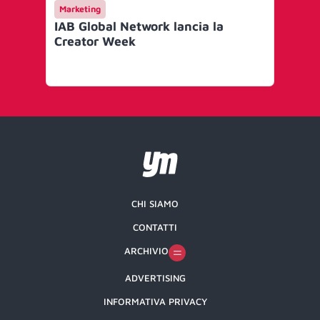
Marketing
In
IAB Global Network lancia la
Dav
Creator Week
co
too
va
CHI SIAMO
CONTATTI
ARCHIVIO
ADVERTISING
INFORMATIVA PRIVACY