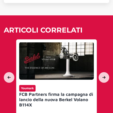
ARTICOLI CORRELATI
Youmark
Yo
FCB Partners firma la campagna di
All
lancio della nuova Berkel Volano
pr
B114X
Ad
Pa