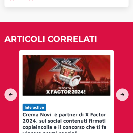
ARTICOLI CORRELATI
Interactive
Yo
Crema Novi è partner di X Factor
co
2024, sui social contenuti firmati
copiaincolla e il concorso che ti fa