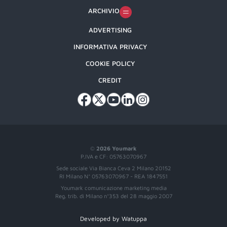
ARCHIVIO
ADVERTISING
INFORMATIVA PRIVACY
COOKIE POLICY
CREDIT
©
2026 Youmark
P.IVA e CF: 05763070967
Sede sociale Via Bianca Ceva 2 Milano 20152
RI Milano N° 05763070967 - REA 1847551
Youmark comunicazione marketing media
Reg. trib. di Milano n°353 del 28 maggio 2007
Developed by Watuppa