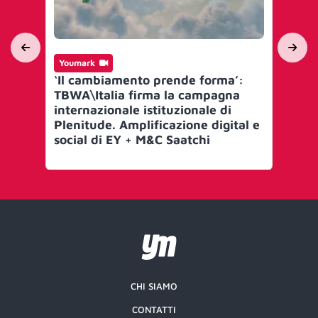
Youmark
Yo
‘Il cambiamento prende forma’:
Per
TBWA\Italia firma la campagna
ar
internazionale istituzionale di
TB
Plenitude. Amplificazione digital e
social di EY + M&C Saatchi
CHI SIAMO
CONTATTI