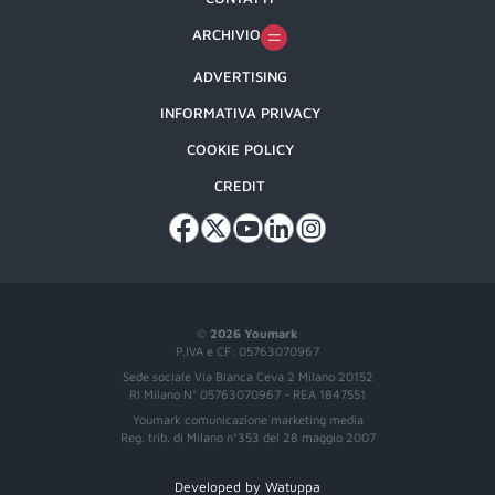
ARCHIVIO
ADVERTISING
INFORMATIVA PRIVACY
COOKIE POLICY
CREDIT
©
2026 Youmark
P.IVA e CF: 05763070967
Sede sociale Via Bianca Ceva 2 Milano 20152
RI Milano N° 05763070967 - REA 1847551
Youmark comunicazione marketing media
Reg. trib. di Milano n°353 del 28 maggio 2007
Developed by Watuppa