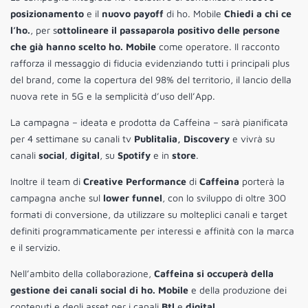
posizionamento
e il
nuovo payoff
di ho. Mobile
Chiedi a chi ce
l’ho.
, per s
ottolineare il passaparola positivo delle persone
che già hanno scelto ho. Mobile
come operatore. Il racconto
rafforza il messaggio di fiducia evidenziando tutti i principali plus
del brand, come la copertura del 98% del territorio, il lancio della
nuova rete in 5G e la semplicità d’uso dell’App.
La campagna – ideata e prodotta da Caffeina – sarà pianificata
per 4 settimane su canali tv
Publitalia, Discovery
e vivrà su
canali
social
,
digital
, su
Spotify
e in
store
.
Inoltre il team di
Creative Performance
di
Caffeina
porterà la
campagna anche sul
lower funnel
, con lo sviluppo di oltre 300
formati di conversione, da utilizzare su molteplici canali e target
definiti programmaticamente per interessi e affinità con la marca
e il servizio.
Nell’ambito della collaborazione,
Caffeina
si occuperà della
gestione dei canali social di ho. Mobile
e della produzione dei
contenuti e degli asset per i canali
Btl
e
digital
.