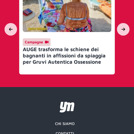
Campagne
Ca
AUGE trasforma le schiene dei
Co
bagnanti in affissioni da spiaggia
rac
per Gruvi Autentica Ossessione
CHI SIAMO
CONTATTI