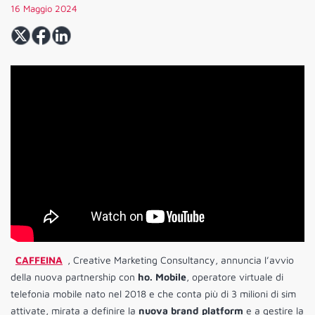
16 Maggio 2024
CAFFEINA
, Creative Marketing Consultancy, annuncia l’avvio
della nuova partnership con
ho. Mobile
,
operatore virtuale di
telefonia mobile nato nel 2018
e che conta più di 3 milioni di sim
attivate, mirata a definire la
nuova brand platform
e a gestire la