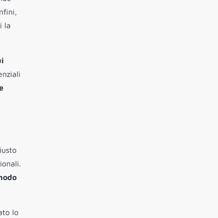
fini,
i la
ui
nziali
e
a
iusto
onali.
 modo
ato lo