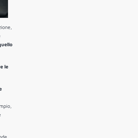
zione,
e
quello
e le
e
mpio,
è
nde