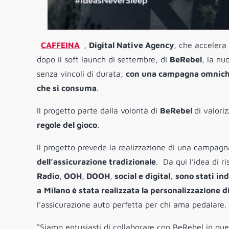
CAFFEINA
,
Digital Native Agency
,
che accelera 
do
po il soft launch di settembre, di
BeRebel
,
la nu
senza vincoli di durata
,
con una campagna omnichan
che si consuma
.
Il progetto parte dalla volontà di
BeRebel
di valori
regole del gioco
.
Il progetto prevede la realizzazione di una campagn
dell’assicurazione tradizionale
. Da qui l’idea di r
Radio
,
OOH
,
DOOH
,
social e digital
,
sono stati ind
a
Milano è stata realizzata la personalizzazione di
l’assicurazione auto perfetta per chi ama pedalare.
“Siamo entusiasti di collaborare con BeRebel in 