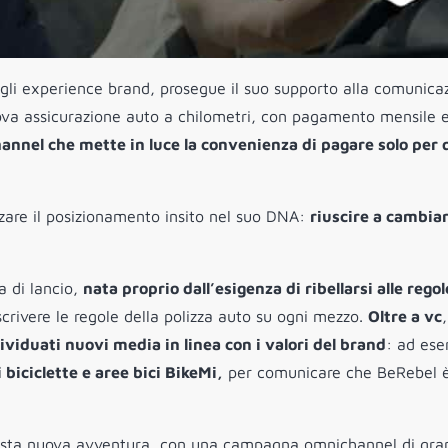
gli experience brand, prosegue il suo supporto alla comunica
ova assicurazione auto a chilometri, con pagamento mensile 
nel che mette in luce la convenienza di pagare solo per 
zzare il posizionamento insito nel suo DNA:
riuscire a cambiar
a di lancio,
nata proprio dall’esigenza di ribellarsi alle regol
iscrivere le regole della polizza auto su ogni mezzo.
Oltre a vc
,
ividuati nuovi media in linea con i valori del brand
:
ad ese
 biciclette e aree bici BikeMi,
per comunicare che BeRebel 
questa nuova avventura, con una campagna omnichannel di gra