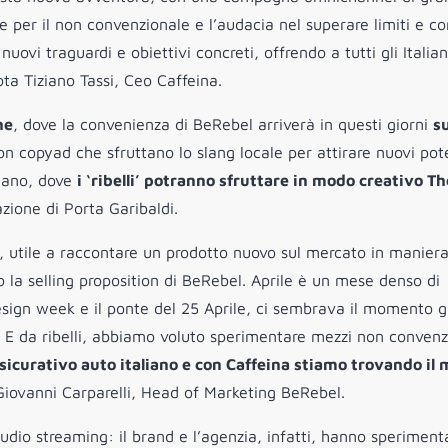
per il non convenzionale e l’audacia nel superare limiti e con
ovi traguardi e obiettivi concreti, offrendo a tutti gli Italian
nota
Tiziano Tassi, Ceo Caffeina.
ne
, dove la convenienza di BeRebel arriverà in questi giorni
s
con
copyad
che sfruttano lo slang locale per attirare nuovi pote
ilano, dove
i ‘
ribelli’
potranno sfruttare in modo creativo Th
azione di Porta Garibaldi.
, utile a raccontare un prodotto nuovo sul mercato in manier
 la selling proposition di BeRebel. Aprile è un mese denso di
sign week e il ponte del 25 Aprile, ci sembrava il momento g
 E da ribelli, abbiamo voluto sperimentare mezzi non convenzi
icurativo auto italiano e con Caffeina stiamo trovando il
Giovanni Carparelli, Head of Marketing BeRebel.
audio streaming: il brand e l’agenzia, infatti, hanno speriment