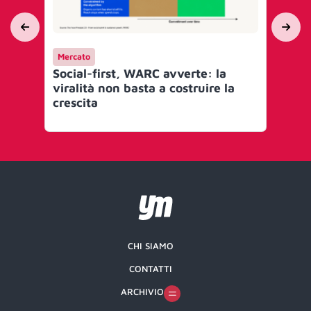
Mercato
Me
Social-first, WARC avverte: la
Sho
viralità non basta a costruire la
si 
crescita
ch
CHI SIAMO
CONTATTI
ARCHIVIO