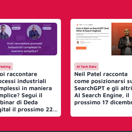
keting
AI Tech Data
oi raccontare
Neil Patel racconta
ocessi industriali
come posizionarsi s
mplessi in maniera
SearchGPT e gli altr
mplice? Segui il
AI Search Engine, il
binar di Deda
prossimo 17 dicemb
gital il prossimo 22
nnaio