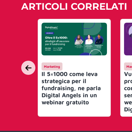
ARTICOLI CORRELATI
Marketing
Mar
Il 5×1000 come leva
Vu
strategica per il
pr
fundraising, ne parla
co
Digital Angels in un
se
webinar gratuito
we
Di
ge