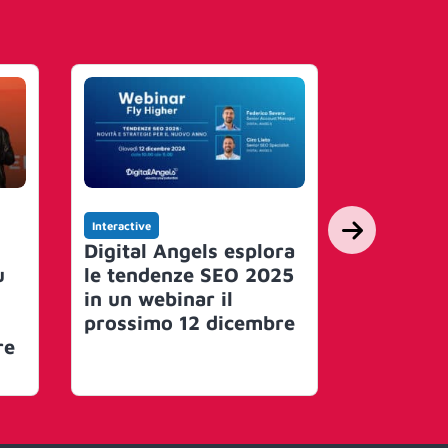
Interactive
Commerce
Digital Angels esplora
eCommer
u
le tendenze SEO 2025
Contents
i
in un webinar il
i segreti
prossimo 12 dicembre
checkout
re