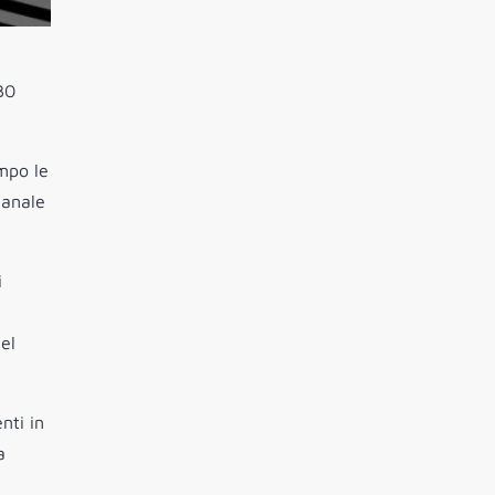
30
ampo le
canale
i
del
nti in
a