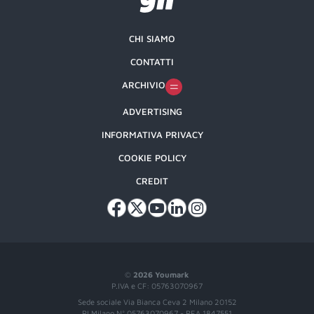
CHI SIAMO
CONTATTI
ARCHIVIO
ADVERTISING
INFORMATIVA PRIVACY
COOKIE POLICY
CREDIT
©
2026 Youmark
P.IVA e CF: 05763070967
Sede sociale Via Bianca Ceva 2 Milano 20152
RI Milano N° 05763070967 - REA 1847551