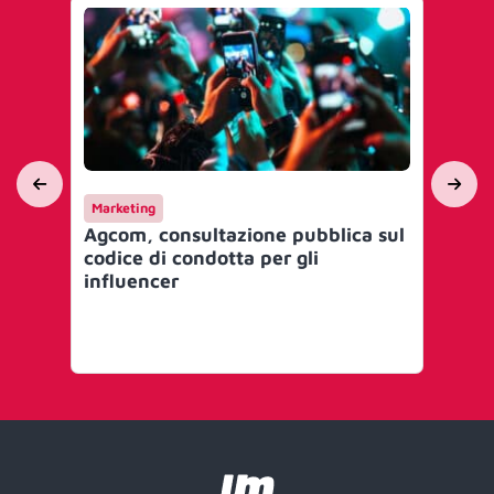
Marketing
Int
Agcom, consultazione pubblica sul
Apr
codice di condotta per gli
soc
influencer
gl
pr
pr