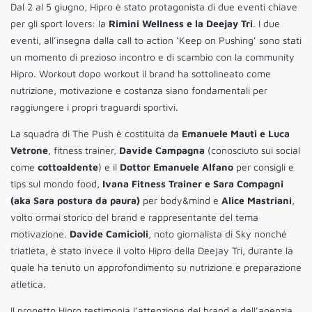
Dal 2 al 5 giugno, Hipro è stato protagonista di due eventi chiave
per gli sport lovers: la
Rimini Wellness e la Deejay Tri
. I due
eventi, all’insegna dalla call to action ‘Keep on Pushing’ sono stati
un momento di prezioso incontro e di scambio con la community
Hipro. Workout dopo workout il brand ha sottolineato come
nutrizione, motivazione e costanza siano fondamentali per
raggiungere i propri traguardi sportivi.
La squadra di The Push è costituita da
Emanuele Mauti e Luca
Vetrone
, fitness trainer,
Davide Campagna
(conosciuto sui social
come
cottoaldente
) e il
Dottor Emanuele Alfano
per consigli e
tips sul mondo food,
Ivana Fitness Trainer e Sara Compagni
(aka Sara postura da paura)
per body&mind e
Alice Mastriani
,
volto ormai storico del brand e rappresentante del tema
motivazione.
Davide Camicioli
, noto giornalista di Sky nonché
triatleta, è stato invece il volto Hipro della Deejay Tri, durante la
quale ha tenuto un approfondimento su nutrizione e preparazione
atletica.
Il progetto Hipro testimonia l’attenzione del brand e dell’agenzia