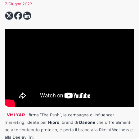
7 Giugno 2022
VMLY&R
firma ‘The Push’, la campagna di influencer
marketing, ideata per
Hipro
, brand di
Danone
che offre alimenti
ad alto contenuto proteico, e porta il brand alla Rimini Wellness e
alla Deejay Tri.