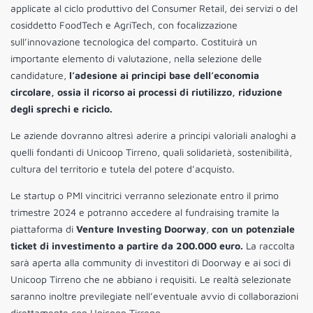
applicate al ciclo produttivo del Consumer Retail, dei servizi o del
cosiddetto FoodTech e AgriTech, con focalizzazione
sull’innovazione tecnologica del comparto. Costituirà un
importante elemento di valutazione, nella selezione delle
candidature,
l’adesione ai principi base dell’economia
circolare, ossia il ricorso ai processi di riutilizzo, riduzione
degli sprechi e riciclo.
Le aziende dovranno altresì aderire a principi valoriali analoghi a
quelli fondanti di Unicoop Tirreno, quali solidarietà, sostenibilità,
cultura del territorio e tutela del potere d’acquisto.
Le startup o PMI vincitrici verranno selezionate entro il primo
trimestre 2024 e potranno accedere al fundraising tramite la
piattaforma di
Venture Investing Doorway
,
con un potenziale
ticket di investimento a partire da 200.000 euro.
La raccolta
sarà aperta alla community di investitori di Doorway e ai soci di
Unicoop Tirreno che ne abbiano i requisiti. Le realtà selezionate
saranno inoltre previlegiate nell’eventuale avvio di collaborazioni
direttamente con Unicoop Tirreno.