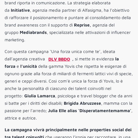
brand riporta in comunicazione. La strategia elaborata
da
Initiative
, agenzia media partner di Alfasigma, ha l’obiettivo
di rafforzare il posizionamento e puntare al consolidamento della
brand awareness con il supporto di
Reprise,
agenzia del
gruppo
Mediabrands
, specializzata nelle attivazioni di influencer
marketing.
Con questa campagna ‘Una forza unica come te’, ideata
dall’agenzia creativa
DLV BBDO
,
si mette in evidenza
la
forza
e
l’unicità
della gamma Yovis
che rispetta le esigenze di
ognuno grazie alla forza di miliardi di fermenti lattici vivi di specie,
generi e ceppi diversi. Così com’è unica la forza di Yovis, lo è
anche la personalità di ciascuno dei talent coinvolti nel
progetto:
Giulia Lamarca
, psicologa e travel blogger che da anni
si batte per i diritti dei disabili;
Brigida Abruzzese
, mamma con la
passione per l’arredo;
Julia Elle alias ‘Disperatamentemamma’
,
attrice e autrice.
La campagna vivrà principalmente nelle properties social dei
tre talent coinvolti
che useranno l’ironia per raccontare, in una