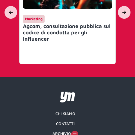
Marketing
Int
Agcom, consultazione pubblica sul
Apr
codice di condotta per gli
soc
influencer
gl
pr
pr
CHI SIAMO
CONTATTI
ARCHIVIO