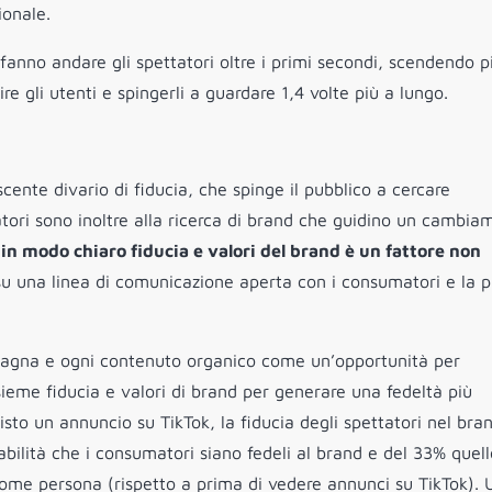
ionale.
 fanno andare gli spettatori oltre i primi secondi, scendendo p
re gli utenti e spingerli a guardare 1,4 volte più a lungo.
ente divario di fiducia, che spinge il pubblico a cercare
atori sono inoltre alla ricerca di brand che guidino un cambia
 in modo chiaro fiducia e valori del brand è un fattore non
su una linea di comunicazione aperta con i consumatori e la p
pagna e ogni contenuto organico come un’opportunità per
ieme fiducia e valori di brand per generare una fedeltà più
sto un annuncio su TikTok, la fiducia degli spettatori nel bra
bilità che i consumatori siano fedeli al brand e del 33% quel
come persona (rispetto a prima di vedere annunci su TikTok). 