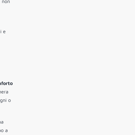
e non
i e
nforto
hera
ogni o
ha
po a