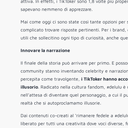
attiva. In effetti, i TikToker sono 1,8 volte più pro
sapevano nemmeno di apprezzare.
Mai come oggi ci sono state così tante opzioni per
complicato trovare risposte pertinenti. Per i brand, 
utili che sollecitino ogni tipo di curiosità, anche 
Innovare la narrazione
Il finale della storia può arrivare per primo. E pos
community stanno inventando celebrity e narrazioni
percepita come travolgente,
i TikToker hanno acco
illusorio
. Radicato nella cultura fandom, #delulu è
nell’attesa di diventare quel personaggio, a cui il 
realtà che si autoproclamamo illusorie.
Dai contenuti co-creati al ‘rimanere fedele a #delul
liberato per tutti una creatività dove voci diverse,