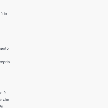
iù in
mento
ropria
nd è
le che
Un