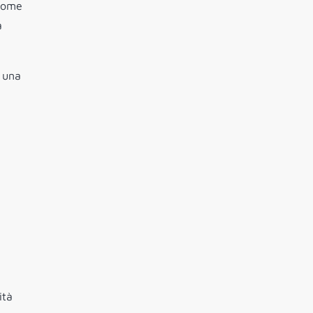
 come
a
n una
ità