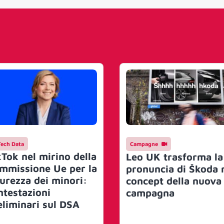
Tech Data
Campagne
kTok nel mirino della
Leo UK trasforma la
mmissione Ue per la
pronuncia di Škoda 
curezza dei minori:
concept della nuova
ntestazioni
campagna
eliminari sul DSA