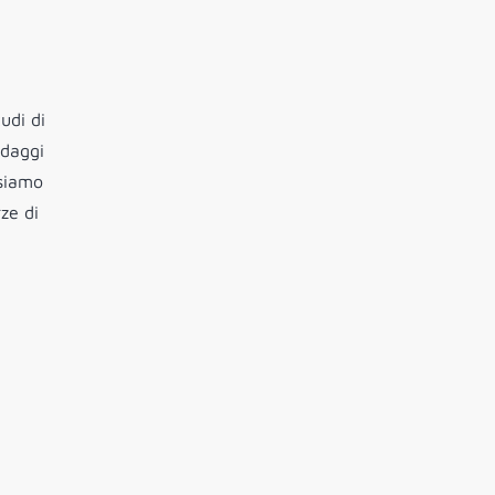
udi di
ndaggi
 siamo
ze di