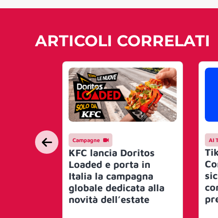
ARTICOLI CORRELATI
Campagne
AI 
Ti
KFC lancia Doritos
Co
Loaded e porta in
si
Italia la campagna
co
globale dedicata alla
pr
novità dell’estate