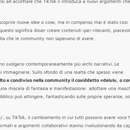
pensi ad accettare che TikTok li introduca a nuovi argomenti ch
 scoprire nuove idee o cose, ma in compenso mai è stato così
questo significa dover creare contenuti iper-rilevanti, piacevol
quella che le community non sapevano di avere.
sono svolgersi contemporaneamente più archi narrativi. Le
 immaginarie. Sullo sfondo di una realtà che spesso viene
lto e condiviso nella community il cosiddetto #delulu, o co
 una miscela di fantasia e manifestazione: adottare una masc
pubblico può attingere, fantasticando sulle proprie speranze, s
u’, su TikTok, il cambiamento in cui tutti possono avere voce 
 formati e argomenti collaborativi stanno rivoluzionando da ca