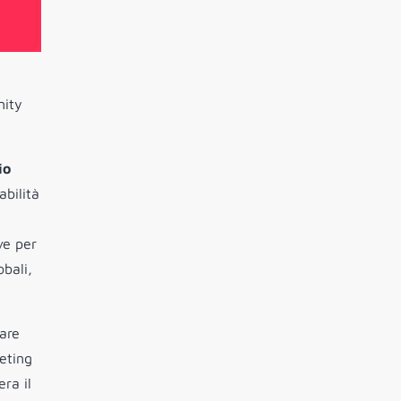
nity
io
abilità
ve per
obali,
are
eting
ra il