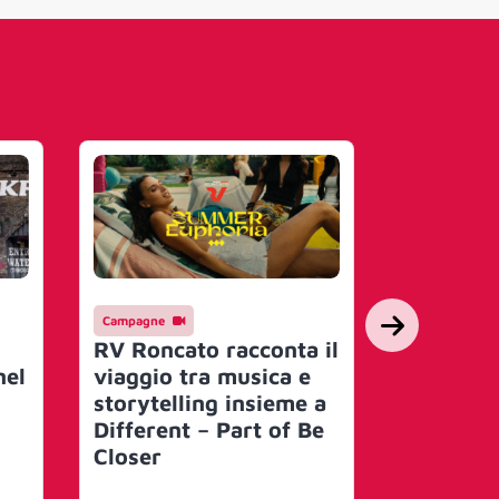
Campagne
Marketing
Heineken
RV Roncato racconta il
la Formu
nel
viaggio tra musica e
Limited 
storytelling insieme a
dedicata
Different – Part of Be
Premio d’
Closer