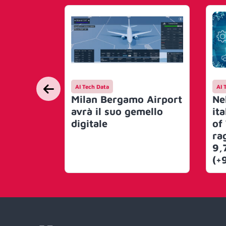
AI Tech Data
AI 
Milan Bergamo Airport
Ne
avrà il suo gemello
ita
digitale
of
ra
9,
(+