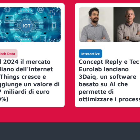
Tech Data
Interactive
l 2024 il mercato
Concept Reply e Tec
liano dell’Internet
Eurolab lanciano
 Things cresce e
3Daiq, un software
ggiunge un valore di
basato su AI che
7 miliardi di euro
permette di
9%)
ottimizzare i proces
produttivi e ridurre 
costi