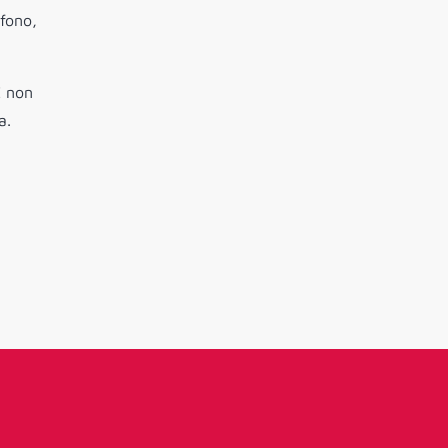
efono,
E non
a.