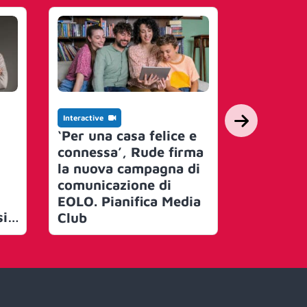
Interactive
Interactive
Singtel 
‘Per una casa felice e
firmano 
connessa’, Rude firma
per imp
la nuova campagna di
l’Artifici
comunicazione di
all’inter
EOLO. Pianifica Media
si
più rece
Club
i
della co
mobile