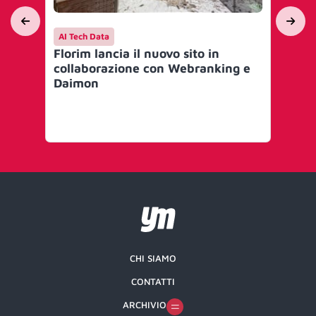
AI Tech Data
Co
Florim lancia il nuovo sito in
Ta
collaborazione con Webranking e
Ev
Daimon
SE
CHI SIAMO
CONTATTI
ARCHIVIO