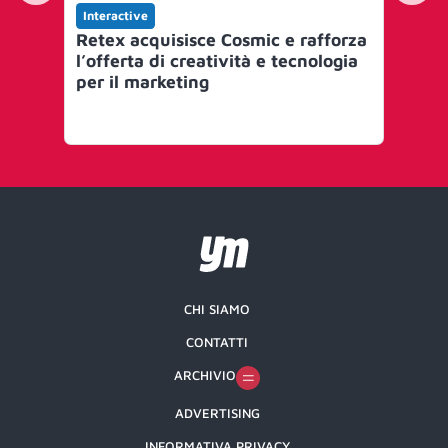
Interactive
In
Retex acquisisce Cosmic e rafforza
Ge
l’offerta di creatività e tecnologia
nu
per il marketing
cul
Ge
CHI SIAMO
CONTATTI
ARCHIVIO
ADVERTISING
INFORMATIVA PRIVACY