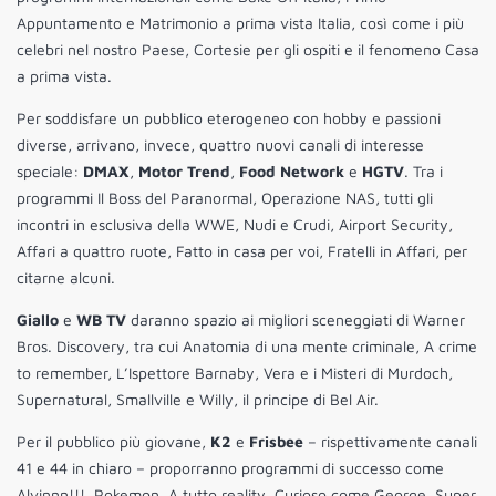
Appuntamento e Matrimonio a prima vista Italia, così come i più
celebri nel nostro Paese, Cortesie per gli ospiti e il fenomeno Casa
a prima vista.
Per soddisfare un pubblico eterogeneo con hobby e passioni
diverse, arrivano, invece, quattro nuovi canali di interesse
speciale:
DMAX
,
Motor Trend
,
Food Network
e
HGTV
. Tra i
programmi Il Boss del Paranormal, Operazione NAS, tutti gli
incontri in esclusiva della WWE, Nudi e Crudi, Airport Security,
Affari a quattro ruote, Fatto in casa per voi, Fratelli in Affari, per
citarne alcuni.
Giallo
e
WB TV
daranno spazio ai migliori sceneggiati di Warner
Bros. Discovery, tra cui Anatomia di una mente criminale, A crime
to remember, L’Ispettore Barnaby, Vera e i Misteri di Murdoch,
Supernatural, Smallville e Willy, il principe di Bel Air.
Per il pubblico più giovane,
K2
e
Frisbee
– rispettivamente canali
41 e 44 in chiaro – proporranno programmi di successo come
Alvinnn!!!, Pokemon, A tutto reality, Curioso come George, Super