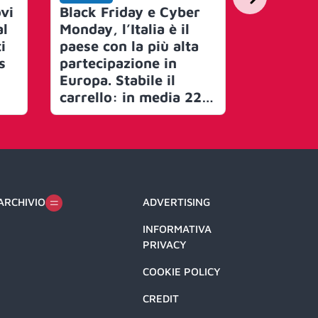
vi
Black Friday e Cyber
Inside C
al
Monday, l’Italia è il
– Gruppo
i
paese con la più alta
ecco co
s
partecipazione in
l’Intelli
Europa. Stabile il
Artificia
carrello: in media 229
trasfor
euro, rispetto ai 232
l’agenzia
nel 2023. L’analisi
della co
PwC
ARCHIVIO
ADVERTISING
INFORMATIVA
PRIVACY
COOKIE POLICY
CREDIT