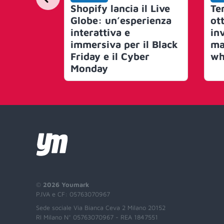
Shopify lancia il Live
Te
Globe: un’esperienza
ot
interattiva e
in
immersiva per il Black
ma
Friday e il Cyber
wh
Monday
©
2026 Youmark
P.IVA e CF: 05763070967
Sede sociale Via Bianca Ceva 2 Milano 20152
RI Milano N° 05763070967 - REA 1847551