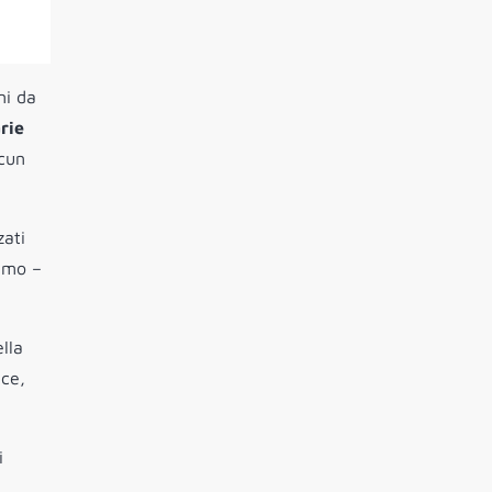
ni da
rie
scun
zati
simo –
lla
ece,
i