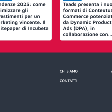
ndenze 2025: come
Teads presenta i nuo
timizzare gli
formati di Contextu
vestimenti per un
Commerce potenziat
rketing vincente. Il
da Dynamic Product
itepaper di Incubeta
Ads (DPA), in
collaborazione con
adidas
CHI SIAMO
CONTATTI