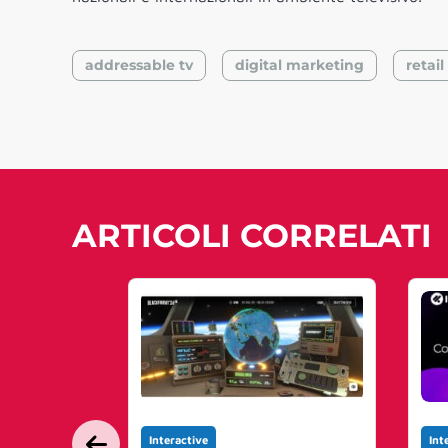
addressable tv
digital marketing
retail
ARTICOLI CORRELATI
Interactive
Int