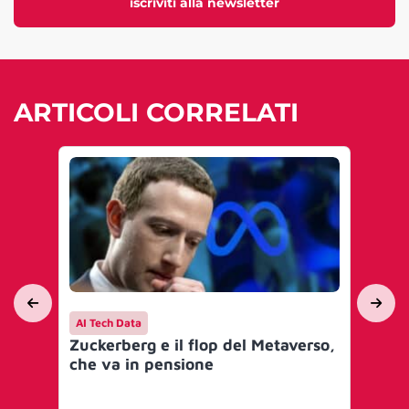
iscriviti alla newsletter
ARTICOLI CORRELATI
AI Tech Data
AI 
Zuckerberg e il flop del Metaverso,
Ex
che va in pensione
pro
Di
agl