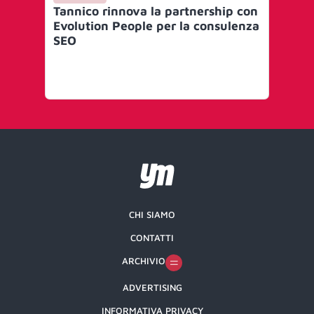
Tannico rinnova la partnership con
Os
Evolution People per la consulenza
inv
SEO
ne
tre
CHI SIAMO
CONTATTI
ARCHIVIO
ADVERTISING
INFORMATIVA PRIVACY