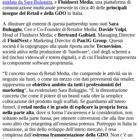
guidata da Sara Buluggiu
, e
Fluidnext Media
, una piattaforma di
comunicazione multicanale presente in circa 40 delle
principali
insegne del Retail e della GDO
in Italia.
A illustrare gli estremi di questa partnership sono stati
Sara
Buluggiu
, Ceo e Co-Founder di Retailor Media;
Davide Volpi
,
Head of Fluidnext Media; e
Bertrand Galbiati
, Managing Director
di
FluidNext
e Marketing Director di
Pan3G Group
. Questa
società è la capogruppo alla quale riporta anche
Tecnovision
,
società attiva nella produzione di ‘hardware’, cioè degli schermi a
led (inclusi videowall e totem digitali), e di cui Fluidnext rappresenta
la componente software proprietaria.
“Il concetto stesso di Retail Media, che comprende le attività sia in
negozio sia fuori, o come un mezzo con dati provenienti dai retailer,
rappresenta un
obiettivo ambito da tutti i professionisti del
marketing
“, ha evidenziato Sara Buluggiu. “È la dimostrazione
concreta che come il potere di un brand vada oltre la semplice
collocazione del prodotto sugli scaffali. Se guardiamo all’intero
funnel, il
retail media è in grado di esplicare la propria forza
nella parte alta
, dove si forma l’awareness e la consideration, non
soltanto nella parte bassa, per ottenere conversioni che alla fine non
sono altro che retargeting all’ennesima potenza. Purtroppo in Italia la
situazione, ai fini dello sviluppo dell’intero mercato, è resa
complessa dall’
estrema frammentazione della GDO
. Non c’è un