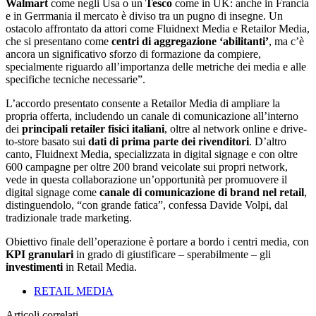
Walmart
come negli Usa o un
Tesco
come in UK: anche in Francia
e in Gerrmania il mercato è diviso tra un pugno di insegne. Un
ostacolo affrontato da attori come Fluidnext Media e Retailor Media,
che si presentano come
centri di aggregazione ‘abilitanti’
, ma c’è
ancora un significativo sforzo di formazione da compiere,
specialmente riguardo all’importanza delle metriche dei media e alle
specifiche tecniche necessarie”.
L’accordo presentato consente a Retailor Media di ampliare la
propria offerta, includendo un canale di comunicazione all’interno
dei
principali retailer fisici italiani
, oltre al network online e drive-
to-store basato sui
dati di prima parte dei rivenditori
. D’altro
canto, Fluidnext Media, specializzata in digital signage e con oltre
600 campagne per oltre 200 brand veicolate sui propri network,
vede in questa collaborazione un’opportunità per promuovere il
digital signage come
canale di comunicazione di brand nel retail
,
distinguendolo, “con grande fatica”, confessa Davide Volpi, dal
tradizionale trade marketing.
Obiettivo finale dell’operazione è portare a bordo i centri media, con
KPI granulari
in grado di giustificare – sperabilmente – gli
investimenti
in Retail Media.
RETAIL MEDIA
Articoli correlati