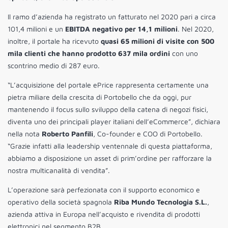
Il ramo d’azienda ha registrato un fatturato nel 2020 pari a circa
101,4 milioni e un
EBITDA negativo per 14,1 milioni
. Nel 2020,
inoltre, il portale ha ricevuto
quasi 65 milioni di visite con 500
mila clienti che hanno prodotto 637 mila ordini
con uno
scontrino medio di 287 euro.
“L’acquisizione del portale ePrice rappresenta certamente una
pietra miliare della crescita di Portobello che da oggi, pur
mantenendo il focus sullo sviluppo della catena di negozi fisici,
diventa uno dei principali player italiani dell’eCommerce”, dichiara
nella nota
Roberto Panfili
, Co-founder e COO di Portobello.
“Grazie infatti alla leadership ventennale di questa piattaforma,
abbiamo a disposizione un asset di prim’ordine per rafforzare la
nostra multicanalità di vendita”.
L’operazione sarà perfezionata con il supporto economico e
operativo della società spagnola
Riba Mundo Tecnologia S.L.
,
azienda attiva in Europa nell’acquisto e rivendita di prodotti
elettronici nel segmento B2B.