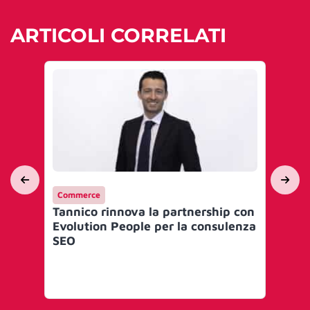
ARTICOLI CORRELATI
Commerce
Int
Tannico rinnova la partnership con
‘Ta
Evolution People per la consulenza
ca
SEO