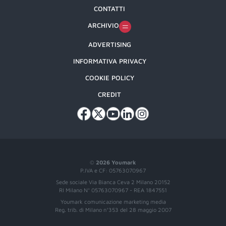
CONTATTI
ARCHIVIO
ADVERTISING
INFORMATIVA PRIVACY
COOKIE POLICY
CREDIT
©
2026 Youmark
P.IVA e CF: 05763070967
Sede sociale Via Bianca Ceva 2 Milano 20152
RI Milano N° 05763070967 - REA 1847551
Youmark comunicazione marketing media
Reg. trib. di Milano n°353 del 28 maggio 2007