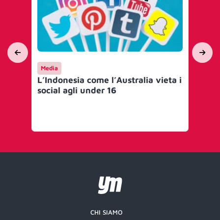
Media
En
L’Indonesia come l’Australia vieta i
Na
social agli under 16
tra
pe
CHI SIAMO