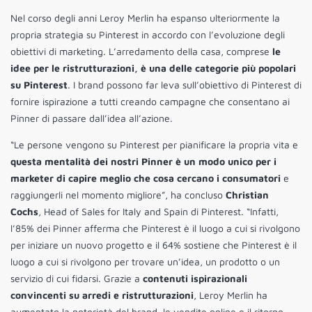
Nel corso degli anni Leroy Merlin ha espanso ulteriormente la
propria strategia su Pinterest in accordo con l’evoluzione degli
obiettivi di marketing. L’arredamento della casa, comprese
le
idee per le ristrutturazioni, è una delle categorie più popolari
su Pinterest
. I brand possono far leva sull’obiettivo di Pinterest di
fornire ispirazione a tutti creando campagne che consentano ai
Pinner di passare dall’idea all’azione.
“Le persone vengono su Pinterest per pianificare la propria vita e
questa mentalità dei nostri Pinner è un modo unico per i
marketer di capire meglio che cosa cercano i consumatori
e
raggiungerli nel momento migliore”, ha concluso
Christian
Cochs
, Head of Sales for Italy and Spain di Pinterest. “Infatti,
l’85% dei Pinner afferma che Pinterest è il luogo a cui si rivolgono
per iniziare un nuovo progetto e il 64% sostiene che Pinterest è il
luogo a cui si rivolgono per trovare un’idea, un prodotto o un
servizio di cui fidarsi. Grazie a
contenuti ispirazionali
convincenti su arredi e ristrutturazioni
, Leroy Merlin ha
aumentato la notorietà del brand, le vendite online e il ritorno