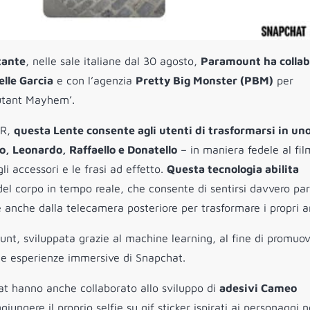
tante
, nelle sale italiane dal 30 agosto,
Paramount ha collab
elle Garcia
e con l’agenzia
Pretty Big Monster (PBM)
per
utant Mayhem’.
AR,
questa Lente consente agli utenti di trasformarsi in uno
lo, Leonardo, Raffaello e Donatello
– in maniera fedele al fil
li accessori e le frasi ad effetto.
Questa tecnologia abilita
l corpo in tempo reale, che consente di sentirsi davvero pa
le anche dalla telecamera posteriore per trasformare i propri a
unt, sviluppata grazie al machine learning, al fine di promuov
 le esperienze immersive di Snapchat.
at hanno anche collaborato allo sviluppo di
adesivi Cameo
iungere il proprio selfie su gif sticker ispirati ai personaggi n