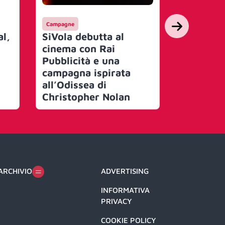
Campagne
Eventi
al,
SiVola debutta al
Vogue It
cinema con Rai
Founding
Pubblicità e una
annuncia
campagna ispirata
edizione
all’Odissea di
Christopher Nolan
ARCHIVIO
ADVERTISING
INFORMATIVA
PRIVACY
COOKIE POLICY