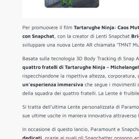
Per promuovere il film
Tartarughe Ninja: Caos Mu
con Snapchat
, con la creator di Lenti Snapchat
Bri
sviluppare una nuova Lente AR chiamata ‘TMNT M
Basata sulla tecnologia 3D Body Tracking di Snap 
quattro fratelli di Tartarughe Ninja – Michelange
rispecchiandone la rispettiva altezza, corporatura, g
un’esperienza immersiva
che segue i movimenti de
della squadra dei quattro fratelli. La Lente è fruibi
Si tratta dell’ultima Lente personalizzata di Paramo
sue ultime uscite in maniera innovativa attraverso
In occasione di questo lancio, Paramount e Snapch
dedicati
, grazie ai quali gli Snapchatter possono agg