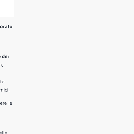
orato
 dei
m,
rte
mici.
ere le
elle