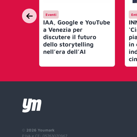
Eventi
Ent
IAA, Google e YouTube
IN
a Venezia per
‘C
discutere il futuro
pi
dello storytelling
in
nell’era dell’AI
in
ci
©
2026 Youmark
P.IVA e CF: 05763070967