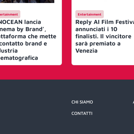
ertainment
Entertainment
NOCEAN lancia
Reply AI Film Festiv
inema by Brand’,
annunciati i 10
attaforma che mette
finalisti. Il vincitore
 contatto brand e
sarà premiato a
dustria
Venezia
nematografica
CHI SIAMO
CONTATTI