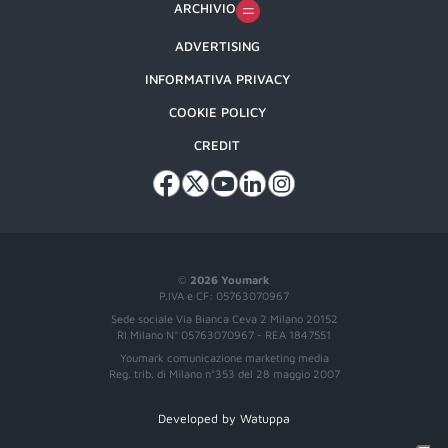
ARCHIVIO
ADVERTISING
INFORMATIVA PRIVACY
COOKIE POLICY
CREDIT
©
2026 Youmark
P.IVA e CF: 05763070967
Sede sociale Via Bianca Ceva 2 Milano 20152
RI Milano N° 05763070967 - REA 1847551
Youmark comunicazione marketing media
Reg. trib. di Milano n°353 del 28 maggio 2007
Developed by Watuppa