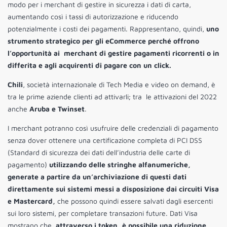
modo per i merchant di gestire in sicurezza i dati di carta,
aumentando così i tassi di autorizzazione e riducendo
potenzialmente i costi dei pagamenti. Rappresentano, quindi,
uno
strumento strategico per gli eCommerce perché offrono
l’opportunità ai
merchant di gestire pagamenti ricorrenti o in
differita e agli acquirenti di pagare con un click.
Chili
, società internazionale di Tech Media e video on demand, è
tra le prime aziende clienti ad attivarli; tra le attivazioni del 2022
anche
Aruba e Twinset
.
I merchant potranno così usufruire delle credenziali di pagamento
senza dover ottenere una certificazione completa di PCI DSS
(Standard di sicurezza dei dati dell’industria delle carte di
pagamento)
utilizzando delle stringhe alfanumeriche,
generate a partire da un’archiviazione di questi dati
direttamente sui sistemi messi a disposizione dai circuiti Visa
e Mastercard,
che possono quindi essere salvati dagli esercenti
sui loro sistemi, per completare transazioni future. Dati Visa
mostrano che,
attraverso i token, è possibile una riduzione