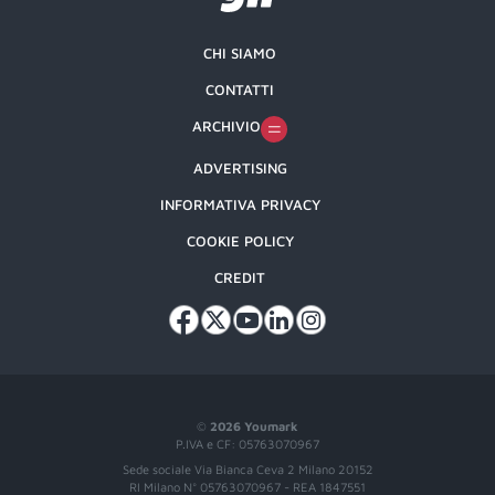
CHI SIAMO
CONTATTI
ARCHIVIO
ADVERTISING
INFORMATIVA PRIVACY
COOKIE POLICY
CREDIT
©
2026 Youmark
P.IVA e CF: 05763070967
Sede sociale Via Bianca Ceva 2 Milano 20152
RI Milano N° 05763070967 - REA 1847551