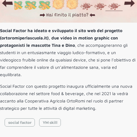
Social Factor ha ideato e sviluppato il s​ito web del progetto​
(ortoromiperlascuola.it)​, due video in motion graphic c​on
protagonisti le mascotte Tina e Dino
, che accompagneranno gli
studenti in un entusiasmante viaggio ludico-formativo, e ​un
videogioco fruibile online da qualsiasi device,​ che si pone l’obiettivo di
far comprendere il valore di un’alimentazione sana, varia ed
equilibrata.
Social Factor con questo progetto inaugura ufficialmente una n​uova
collaborazione nel settore food & beverage,​ che nel ​2021 ​la vedrà
accanto alla Cooperativa Agricola OrtoRomi nel ruolo di p​artner
strategico per tutte le attività di digital marketing​.
social factor
YM skill