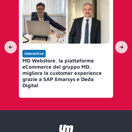
Interactive
Int
MD Webstore, la piattaforme
Co
eCommerce del gruppo MD,
Ded
migliora la customer experience
20
grazie a SAP Emarsys e Deda
al
Digital