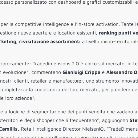
cesso personalizzato con dashboard e grafici customizzabili e
r la competitive intelligence e l’in-store activation. Tante l
gestione nuove aperture e location esistenti,
ranking punti v
rketing
,
rivisitazione assortiment
i a livello micro-territorial
eciprocamente: Tradedimensions 2.0 è unico sul mercato, in te
zzo ed evoluzione”, commentano
Gianluigi Crippa
e
Alessandro Ol
 nostri clienti, retailer e manufacturer, uno strumento innovat
completezza la conoscenza del loro mercato, per prendere dec
e loro aziende”.
are a logiche di segmentazione dei punti vendita che vadano al
roterritori e degli shopper che li frequentano”, aggiungono
Ste
amillis,
Retail Intelligence Director NielsenIQ. “TradeDimens
re la competitive intelligence, razionalizzare gli assortimen