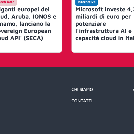
Tech Data
Interactive
giganti europei del
Microsoft investe 4,
oud, Aruba, IONOS e
miliardi di euro per
namo, lanciano la
potenziare
overeign European
l’infrastruttura AI e 
oud API’ (SECA)
capacità cloud in Ita
CHI SIAMO
CONTATTI