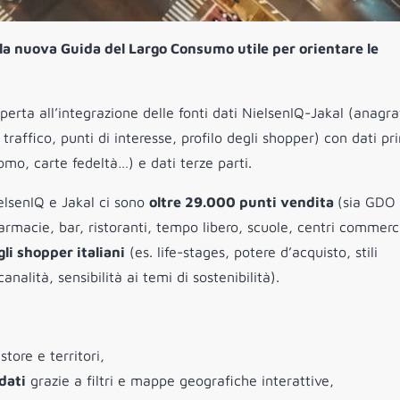
la nuova Guida del Largo Consumo utile per orientare le
erta all’integrazione delle fonti dati NielsenIQ-Jakal (anagra
i traffico, punti di interesse, profilo degli shopper) con dati p
uomo, carte fedeltà…) e dati terze parti.
ielsenIQ e Jakal ci sono
oltre 29.000 punti vendita
(sia GDO 
farmacie, bar, ristoranti, tempo libero, scuole, centri commerci
i shopper italiani
(es. life-stages, potere d’acquisto, stili
analità, sensibilità ai temi di sostenibilità).
store e territori,
dati
grazie a filtri e mappe geografiche interattive,