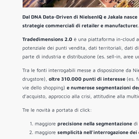
Dal DNA Data-Driven di NielsenIQ e Jakala nasce 
strategie commerciali di retailer e manufacturer.
Tradedimensions 2.0
è una piattaforma in-cloud ap
potenziale dei punti vendita, dati territoriali, dati d
parte di industria e distribuzione (es. sell-in, aree 
Tra le fonti interrogabili messe a disposizione da N
drugstore),
oltre 310.000 punti di interesse
(es. 
vie dello shopping)
e numerose segmentazioni degl
d’acquisto, approccio alla crisi, attitudine alla multic
Tre le novità a portata di click:
maggiore
precisione nella segmentazione
di 
maggiore
semplicità nell’interrogazione dei 