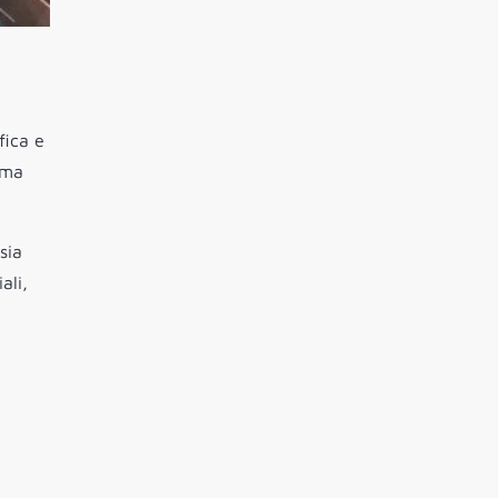
fica e
rima
sia
ali,