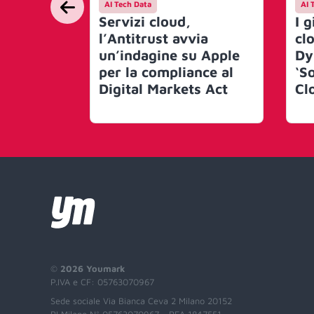
AI Tech Data
AI 
Servizi cloud,
I 
l’Antitrust avvia
cl
un’indagine su Apple
Dy
per la compliance al
‘S
Digital Markets Act
Cl
©
2026 Youmark
P.IVA e CF: 05763070967
Sede sociale Via Bianca Ceva 2 Milano 20152