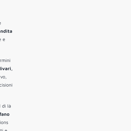
e
endita
e e
rmini
ivari,
ivo,
isioni
 di là
fano
ions
ti e