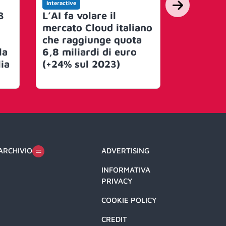
Interactive
Interactive
3
L’AI fa volare il
The Ade
mercato Cloud italiano
accelera 
che raggiunge quota
dell’AI,
la
6,8 miliardi di euro
Salesfor
lia
(+24% sul 2023)
ARCHIVIO
ADVERTISING
INFORMATIVA
PRIVACY
COOKIE POLICY
CREDIT