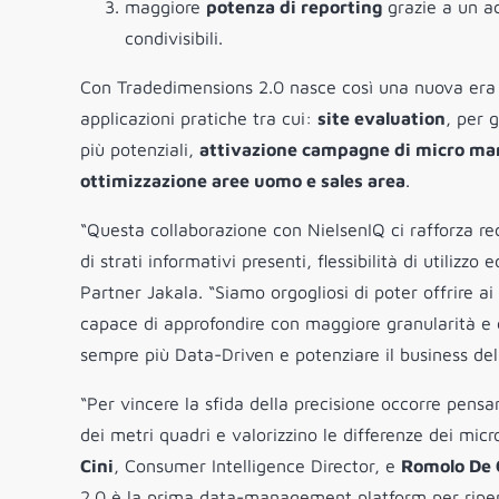
maggiore
potenza di reporting
grazie a un ac
condivisibili.
Con Tradedimensions 2.0 nasce così una nuova era pe
applicazioni pratiche tra cui:
site evaluation
, per 
più potenziali,
attivazione campagne di micro ma
ottimizzazione aree uomo e sales area
.
“Questa collaborazione con NielsenIQ ci rafforza r
di strati informativi presenti, flessibilità di utili
Partner Jakala. “Siamo orgogliosi di poter offrire ai
capace di approfondire con maggiore granularità e 
sempre più Data-Driven e potenziare il business dell
“Per vincere la sfida della precisione occorre pens
dei metri quadri e valorizzino le differenze dei mic
Cini
, Consumer Intelligence Director, e
Romolo De C
2.0 è la prima data-management platform per ripensa