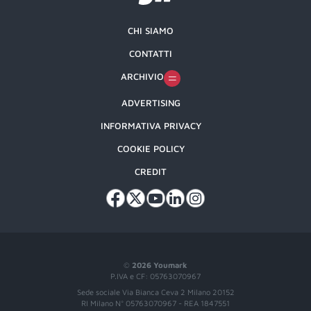
CHI SIAMO
CONTATTI
ARCHIVIO
ADVERTISING
INFORMATIVA PRIVACY
COOKIE POLICY
CREDIT
©
2026 Youmark
P.IVA e CF: 05763070967
Sede sociale Via Bianca Ceva 2 Milano 20152
RI Milano N° 05763070967 - REA 1847551