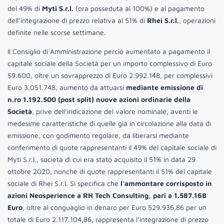
del 49% di
Myti S.r.l.
(ora posseduta al 100%) e al pagamento
dell’integrazione di prezzo relativa al 51% di
Rhei S.r.l.
, operazioni
definite nelle scorse settimane.
Il Consiglio di Amministrazione perciò aumentato a pagamento il
capitale sociale della Società per un importo complessivo di Euro
59.600, oltre un sovrapprezzo di Euro 2.992.148, per complessivi
Euro 3.051.748, aumento da attuarsi
mediante emissione di
n.ro 1.192.500 (post split) nuove azioni ordinarie della
Società
, prive dell’indicazione del valore nominale, aventi le
medesime caratteristiche di quelle già in circolazione alla data di
emissione, con godimento regolare, da liberarsi mediante
conferimento di quote rappresentanti il 49% del capitale sociale di
Myti S.r.l., società di cui era stato acquisito il 51% in data 29
ottobre 2020, nonché di quote rappresentanti il 51% del capitale
sociale di Rhei S.r.l. Si specifica che
l’ammontare corrisposto in
azioni Neosperience a RH Tech Consulting, pari a 1.587.168
Euro
, oltre al conguaglio in denaro per Euro 529.936,86 per un
totale di Euro 2.117.104,86, rappresenta l’integrazione di prezzo