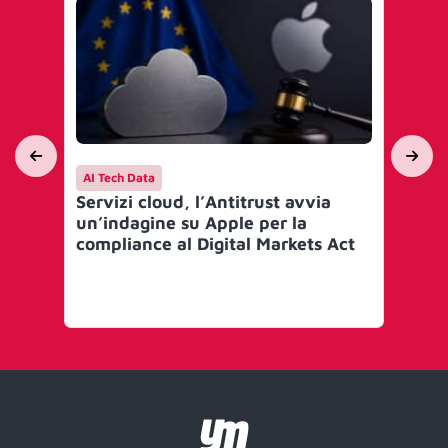
AI Tech Data
AI 
Servizi cloud, l’Antitrust avvia
I g
un’indagine su Apple per la
IO
compliance al Digital Markets Act
‘S
(S