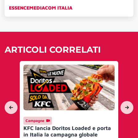
ESSENCEMEDIACOM ITALIA
ARTICOLI CORRELATI
Campagne
Ev
KFC lancia Doritos Loaded e porta
IA
in Italia la campagna globale
per