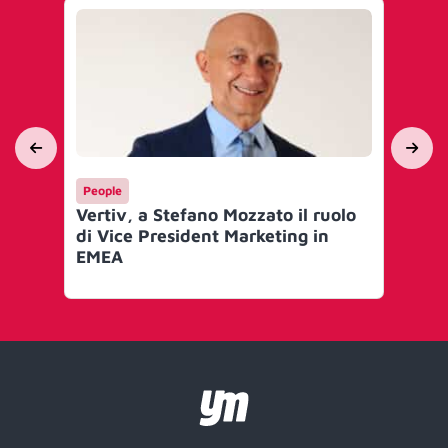
People
Yo
Vertiv, a Stefano Mozzato il ruolo
Al
di Vice President Marketing in
en
EMEA