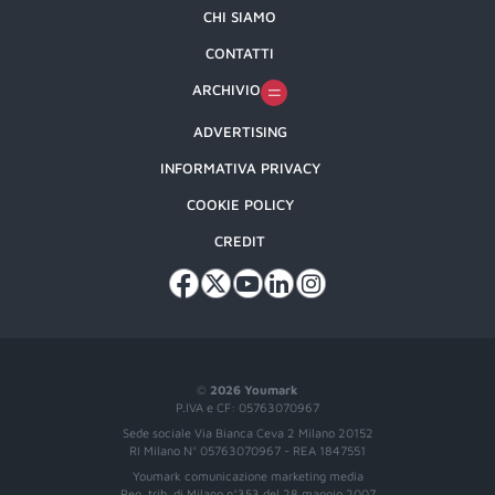
CHI SIAMO
CONTATTI
ARCHIVIO
ADVERTISING
INFORMATIVA PRIVACY
COOKIE POLICY
CREDIT
©
2026 Youmark
P.IVA e CF: 05763070967
Sede sociale Via Bianca Ceva 2 Milano 20152
RI Milano N° 05763070967 - REA 1847551
Youmark comunicazione marketing media
Reg. trib. di Milano n°353 del 28 maggio 2007