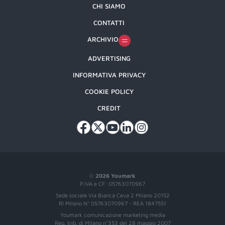
CHI SIAMO
CONTATTI
ARCHIVIO
ADVERTISING
INFORMATIVA PRIVACY
COOKIE POLICY
CREDIT
©
2026 Youmark
P.IVA e CF: 05763070967
Sede sociale Via Bianca Ceva 2 Milano 20152
RI Milano N° 05763070967 - REA 1847551
Youmark comunicazione marketing media
Reg. trib. di Milano n°353 del 28 maggio 2007