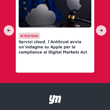
AI Tech Data
AI 
Servizi cloud, l’Antitrust avvia
I g
un’indagine su Apple per la
IO
compliance al Digital Markets Act
‘S
(S