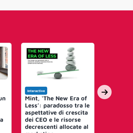
Interactive
Interactive
un
Mint, ‘The New Era of
PM & Pa
w
Less’: paradosso tra le
acquisisc
aspettative di crescita
maggiora
na
dei CEO e le risorse
Cognitiv
decrescenti allocate al