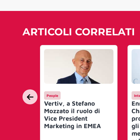
ARTICOLI CORRELATI
People
Int
Vertiv, a Stefano
En
Mozzato il ruolo di
Ch
Vice President
pr
Marketing in EMEA
gli
me