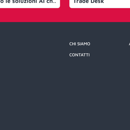
o le soluzioni AI che
Trade Desk
nno una marcia in
più rispetto ai
mpetitor”
CHI SIAMO
CONTATTI