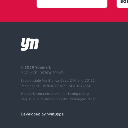
sol
ha
un 
co
©
2026 Youmark
P.IVA e CF: 05763070967
Sede sociale Via Bianca Ceva 2 Milano 20152
RI Milano N° 05763070967 - REA 1847551
Youmark comunicazione marketing media
Reg. trib. di Milano n°353 del 28 maggio 2007
Developed by Watuppa