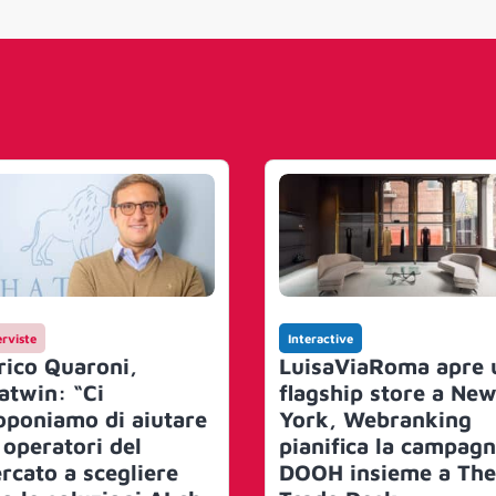
erviste
Interactive
rico Quaroni,
LuisaViaRoma apre 
atwin: “Ci
flagship store a Ne
oponiamo di aiutare
York, Webranking
 operatori del
pianifica la campag
rcato a scegliere
DOOH insieme a The