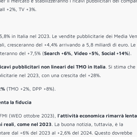
er il mercato e stabilizzeranno i ricavi pubblicitari del compa
rall +2%, TV +3%.
5,8% in Italia nel 2023. Le vendite pubblicitarie dei Media Ve
ali, cresceranno del +4,4% arrivando a 5,8 miliardi di euro. Le
nteranno del +7,5% (
Search +6%, Video +5%, Social +14%
).
icavi pubblicitari non lineari dei TMO in Italia
. Si stima che
licitarie nel 2023, con una crescita del +28%.
,2%
(TMO +2%, DPP +8%).
nta la fiducia
 FMI (WEO ottobre 2023),
l’attività economica rimarrà lenta
ni reali, come nel 2023
. La buona notizia, tuttavia, è la
entare dal +6% del 2023 al +2,6% del 2024. Questo dovrebbe