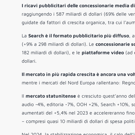
I ricavi pubblicitari delle concessionarie media d
raggiungendo i 587 miliardi di dollari (69% delle ven
guidate da fattori di crescita organica, tra cui l’
La
Search è il formato pubblicitario più diffuso
, 
(+9% a 298 miliardi di dollari). Le
concessionarie s
182 miliardi di dollari), e le
piattaforme video
(ad 
dollari.
Il mercato in più rapida crescita è ancora una volt
mentre i mercati del Nord Europa rallentano: Regn
Il
mercato statunitense
è cresciuto quest’anno del
audio -4%, editoria -7%, OOH +2%, Search +10%, socia
aumentati del +5,4% nel 2023 e accelereranno fino 
– compresi quasi 10 miliardi di dollari di spesa politi
Nel 2024, la stabilizzazione economica, il calo dell’in