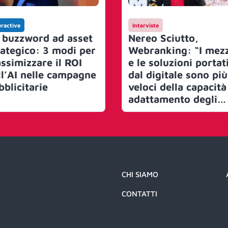
eractive
Interviste
 buzzword ad asset
Nereo Sciutto,
rategico: 3 modi per
Webranking: “I mezz
ssimizzare il ROI
e le soluzioni portat
ll’AI nelle campagne
dal digitale sono più
bblicitarie
veloci della capacità
adattamento degli
investitori. I
compartimenti stagn
danneggiano le
aziende”
CHI SIAMO
CONTATTI