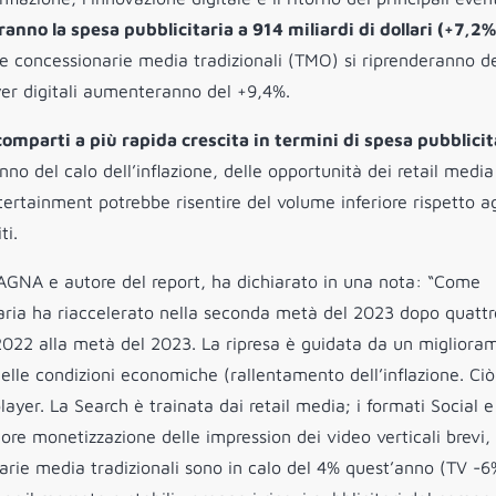
anno la spesa pubblicitaria a 914 miliardi di dollari (+7,2%
lle concessionarie media tradizionali (TMO) si riprenderanno d
yer digitali aumenteranno del +9,4%.
omparti a più rapida crescita in termini di spesa pubblicit
o del calo dell’inflazione, delle opportunità dei retail media
entertainment potrebbe risentire del volume inferiore rispetto ag
ti.
AGNA e autore del report, ha dichiarato in una nota: “Come
aria ha riaccelerato nella seconda metà del 2023 dopo quattr
 2022 alla metà del 2023. La ripresa è guidata da un migliora
elle condizioni economiche (rallentamento dell’inflazione. Ciò
layer. La Search è trainata dai retail media; i formati Social 
ore monetizzazione delle impression dei video verticali brevi, 
onarie media tradizionali sono in calo del 4% quest’anno (TV -6%