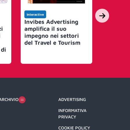
Interactive
Interactive
Invibes Advertising
Celonis 
i
amplifica il suo
come pr
i
impegno nei settori
nel sett
del Travel e Tourism
e media 
 di
la propri
processo
i
ARCHIVIO
ADVERTISING
INFORMATIVA
PRIVACY
COOKIE POLICY