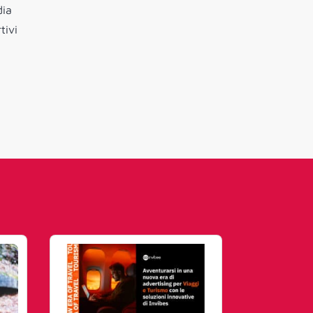
dia
tivi