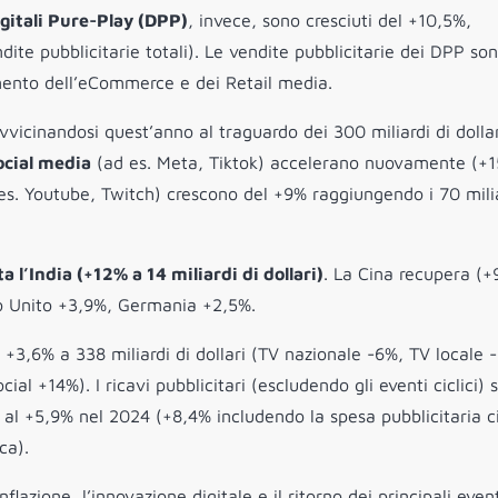
igitali Pure-Play (DPP)
, invece, sono cresciuti del +10,5%,
dite pubblicitarie totali). Le vendite pubblicitarie dei DPP so
aumento dell’eCommerce e dei Retail media.
avvicinandosi quest’anno al traguardo dei 300 miliardi di dollar
ocial media
(ad es. Meta, Tiktok) accelerano nuovamente (+
es. Youtube, Twitch) crescono del +9% raggiungendo i 70 milia
a l’India (+12% a 14 miliardi di dollari)
. La Cina recupera (+
o Unito +3,9%, Germania +2,5%.
 +3,6% a 338 miliardi di dollari (TV nazionale -6%, TV locale 
l +14%). I ricavi pubblicitari (escludendo gli eventi ciclici) 
al +5,9% nel 2024 (+8,4% includendo la spesa pubblicitaria ci
ca).
flazione, l’innovazione digitale e il ritorno dei principali even