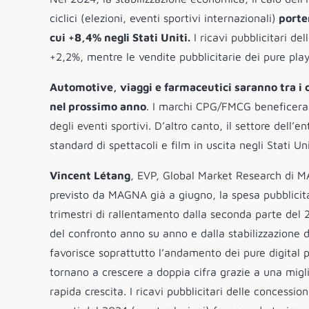
ciclici (elezioni, eventi sportivi internazionali)
porter
cui +8,4% negli Stati Uniti.
I ricavi pubblicitari de
+2,2%, mentre le vendite pubblicitarie dei pure pla
Automotive, viaggi e farmaceutici saranno tra i c
nel prossimo anno
. I marchi CPG/FMCG beneficerann
degli eventi sportivi. D’altro canto, il settore dell’
standard di spettacoli e film in uscita negli Stati Uni
Vincent Létang
, EVP, Global Market Research di M
previsto da MAGNA già a giugno, la spesa pubblicit
trimestri di rallentamento dalla seconda parte del
del confronto anno su anno e dalla stabilizzazione d
favorisce soprattutto l’andamento dei pure digital p
tornano a crescere a doppia cifra grazie a una migli
rapida crescita. I ricavi pubblicitari delle concessi