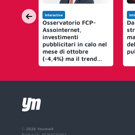
Interactive
Int
Osservatorio FCP-
Da
Assointernet,
st
investimenti
ma
pubblicitari in calo nel
de
mese di ottobre
pu
(-4,4%) ma il trend
dell’anno resta in
crescita
©
2026 Youmark
P.IVA e CF: 05763070967