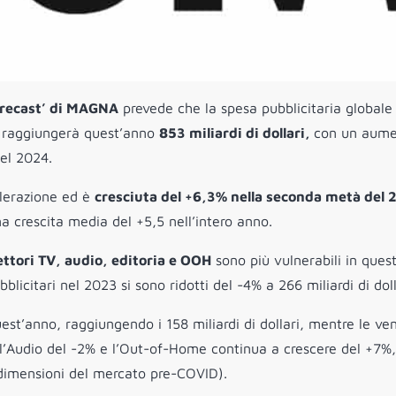
orecast’ di MAGNA
prevede che la spesa pubblicitaria globale
a) raggiungerà quest’anno
853 miliardi di dollari,
con un aum
nel 2024.
elerazione ed è
cresciuta del +6,3% nella seconda metà del
 crescita media del +5,5 nell’intero anno.
ettori TV, audio, editoria e OOH
sono più vulnerabili in ques
licitari nel 2023 si sono ridotti del -4% a 266 miliardi di doll
est’anno, raggiungendo i 158 miliardi di dollari, mentre le ve
ell’Audio del -2% e l’Out-of-Home continua a crescere del +7%,
e dimensioni del mercato pre-COVID).