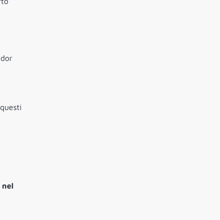
rto
ndor
 questi
 nel