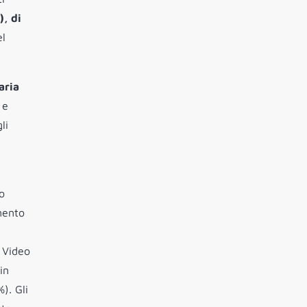
), di
el
aria
 e
li
o
mento
e Video
in
). Gli