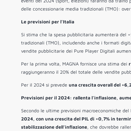
eventi del 2024 (sport, elezioni) faranno da traino p
delle concessionarie media tradizionali (TMO): ove
Le previsioni per l’Italia
Si stima che la spesa pubblicitaria aumenterà del +
tradizionali (TMO), includendo anche i formati digit
vendite pubblicitarie dei Pure Player Digitali aume
Per la prima volta, MAGNA fornisce una stima dei
r
raggiungeranno il 20% del totale delle vendite pubb
Per il 2024 si prevede
una crescita overall del +6
Previsioni per il 2024: rallenta l’inflasione, aume
Secondo le ultime previsioni macroeconomiche del
2024, con una crescita del PIL di +0,7% in termi
stabilizzazione dell’inflazione
, che dovrebbe rall