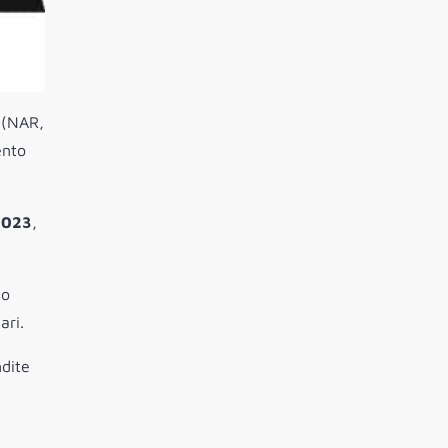
 (NAR,
ento
 2023
,
to
ari.
ndite