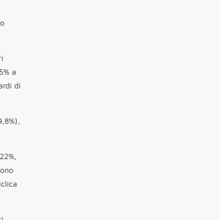
no
i
15% a
rdi di
9,8%),
-22%,
sono
clica
ti