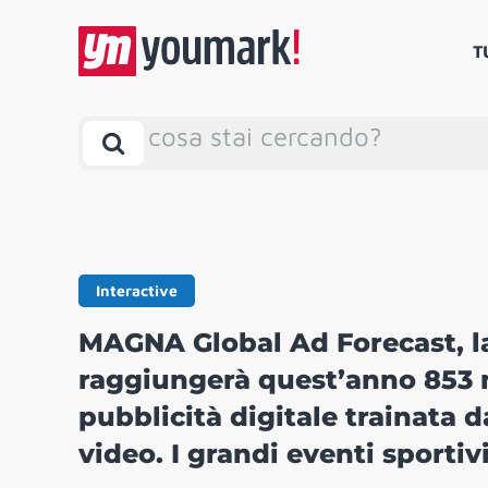
T
cosa stai cercando?
Interactive
MAGNA Global Ad Forecast, la
raggiungerà quest’anno 853 mi
pubblicità digitale trainata 
video. I grandi eventi sportiv