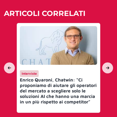
ARTICOLI CORRELATI
Interviste
Int
Enrico Quaroni, Chatwin: “Ci
Il 
proponiamo di aiutare gli operatori
at
del mercato a scegliere solo le
per
soluzioni AI che hanno una marcia
del
in un più rispetto ai competitor”
ris
pe