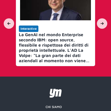
Interactive
Int
La GenAI nel mondo Enterprise
È b
secondo IBM: open source,
Big
flessibile e rispettosa dei diritti di
eur
proprietà intellettuale. L’AD La
tra
Volpe: “La gran parte dei dati
aziendali al momento non viene
sfruttata”
CHI SIAMO