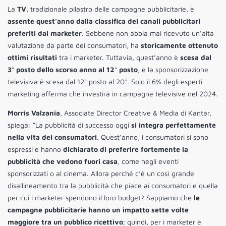
La
TV
, tradizionale pilastro delle campagne pubblicitarie, è
assente quest’anno dalla classifica dei canali pubblicitari
preferiti dai marketer
. Sebbene non abbia mai ricevuto un’alta
valutazione da parte dei consumatori, ha
storicamente ottenuto
ottimi risultati
tra i marketer. Tuttavia, quest’anno è
scesa dal
3° posto dello scorso anno al 12° posto
, e la sponsorizzazione
televisiva è scesa dal 12° posto al 20°. Solo il 6% degli esperti
marketing afferma che investirà in campagne televisive nel 2024.
Morris Valzania
, Associate Director Creative & Media di Kantar,
spiega: “La pubblicità di successo oggi
si integra perfettamente
nella vita dei consumatori
. Quest’anno, i consumatori si sono
espressi e hanno
dichiarato di preferire fortemente la
pubblicità che vedono fuori casa
, come negli eventi
sponsorizzati o al cinema. Allora perché c’è un così grande
disallineamento tra la pubblicità che piace ai consumatori e quella
per cui i marketer spendono il loro budget? Sappiamo che
le
campagne pubblicitarie hanno un impatto sette volte
maggiore tra un pubblico ricettivo
; quindi, per i marketer è