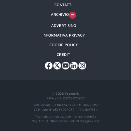
CONTATTI
ARCHIVIO
ADVERTISING
INFORMATIVA PRIVACY
COOKIE POLICY
CREDIT
©
2026 Youmark
P.IVA e CF: 05763070967
Sede sociale Via Bianca Ceva 2 Milano 20152
RI Milano N° 05763070967 - REA 1847551
Youmark comunicazione marketing media
Reg. trib. di Milano n°353 del 28 maggio 2007