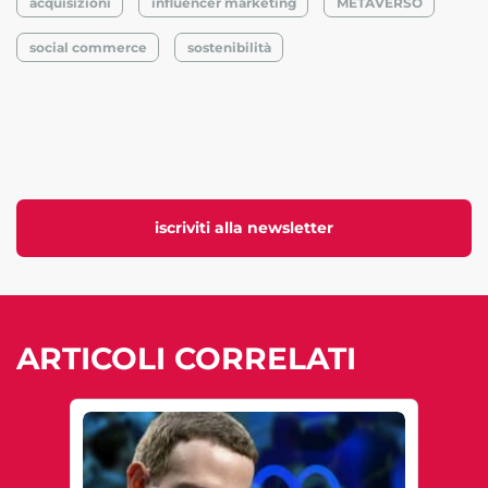
acquisizioni
influencer marketing
METAVERSO
social commerce
sostenibilità
iscriviti alla newsletter
ARTICOLI CORRELATI