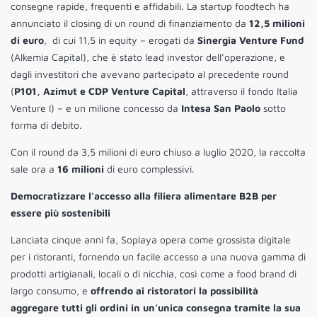
consegne rapide, frequenti e affidabili. La startup foodtech ha
annunciato il closing di un round di finanziamento da
12,5 milioni
di euro
, di cui 11,5 in equity – erogati da
Sinergia Venture Fund
(Alkemia Capital), che è stato lead investor dell’operazione, e
dagli investitori che avevano partecipato al precedente round
(
P101, Azimut e CDP Venture Capital
, attraverso il fondo Italia
Venture I) – e un milione concesso da
Intesa San Paolo
sotto
forma di debito.
Con il round da 3,5 milioni di euro chiuso a luglio 2020, la raccolta
sale ora a
16 milioni
di euro complessivi.
Democratizzare l’accesso alla filiera alimentare B2B per
essere più sostenibili
Lanciata cinque anni fa, Soplaya opera come grossista digitale
per i ristoranti, fornendo un facile accesso a una nuova gamma di
prodotti artigianali, locali o di nicchia, così come a food brand di
largo consumo, e
offrendo ai ristoratori la possibilità
aggregare tutti gli ordini in un’unica consegna tramite la sua