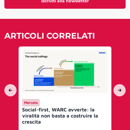
iscriviti alla newsletter
ARTICOLI CORRELATI
Mercato
Me
Social-first, WARC avverte: la
Sho
viralità non basta a costruire la
si 
crescita
ch