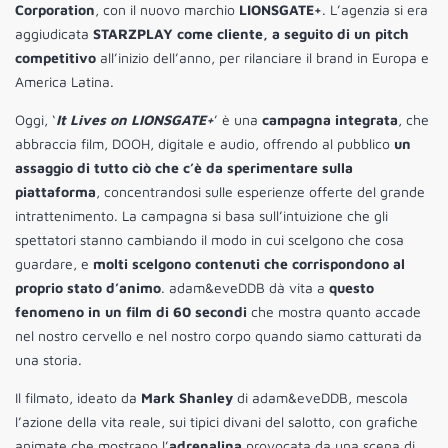
Corporation
, con il nuovo marchio
LIONSGATE+
. L’agenzia si era
aggiudicata
STARZPLAY come cliente, a seguito di un pitch
competitivo
all’inizio dell’anno, per rilanciare il brand in Europa e
America Latina.
Oggi, ‘
It Lives on LIONSGATE+
’ è una
campagna integrata
, che
abbraccia film, DOOH, digitale e audio, offrendo al pubblico
un
assaggio di tutto ciò che c’è da sperimentare sulla
piattaforma
, concentrandosi sulle esperienze offerte del grande
intrattenimento. La campagna si basa sull’intuizione che gli
spettatori stanno cambiando il modo in cui scelgono che cosa
guardare, e
molti scelgono contenuti che corrispondono al
proprio stato d’animo
. adam&eveDDB dà vita a
questo
fenomeno in un film di 60 secondi
che mostra quanto accade
nel nostro cervello e nel nostro corpo quando siamo catturati da
una storia.
Il filmato, ideato da
Mark Shanley
di adam&eveDDB, mescola
l’azione della vita reale, sui tipici divani del salotto, con grafiche
animate che mostrano l’
adrenalina
provocata da una scena di