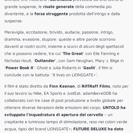
grande suspense, le
risate generate
della commedia più
divertente, e la
forza struggente
prodotta dell’intrigo e dalla
suspense.
Meraviglia, eccitazione, brivido, audacia, passione, intrigo,
dramma, evasione, stupore: queste e altre parole scorrono
davanti ai nostri occhi, insieme a scorci di alcuni degli spettacoli
che si possono vedere, tra cui ‘
The Great
’ con Elle Fanning e
Nicholas Hoult, ‘
Outlander
’, con Sam Heughan, Mary J. Blige in
‘
Power Book II
’: Ghost e Julia Roberts in ‘
Gaslit
’. Il film si
conclude con la battuta: ‘It lives on LIONSGATE+’.
Il film è stato diretto da
Finn Keenan
, di
RiffRaff Films
, noto per
il suo lavoro su Nike, EA Sports e JustEat. adam&eveDDB ha
collaborato con tre case di post produzione a livello globale per
ottenere diverse iterazioni delle emozioni del corpo.
UNTOLD ha
sviluppato l’inquadratura di apertura del cervello
– un
crepitante e luminoso lampo di stimolazione, reso nei colori verde
acqua, tipici del brand LIONSGATE+;
FUTURE DELUXE ha dato