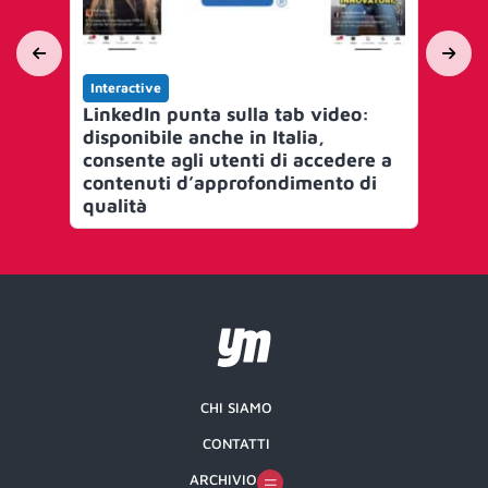
Interactive
Yo
LinkedIn punta sulla tab video:
È i
disponibile anche in Italia,
il 
consente agli utenti di accedere a
di 
contenuti d’approfondimento di
Ch
qualità
ste
CHI SIAMO
CONTATTI
ARCHIVIO