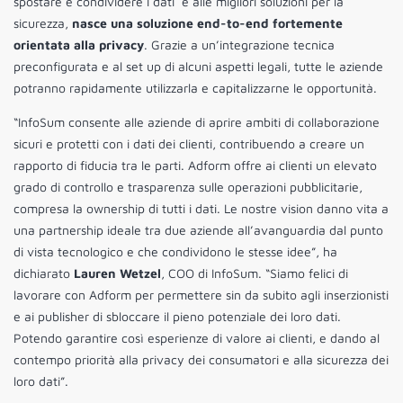
spostare e condividere i dati e alle migliori soluzioni per la
sicurezza,
nasce una soluzione end-to-end fortemente
orientata alla privacy
. Grazie a un’integrazione tecnica
preconfigurata e al set up di alcuni aspetti legali, tutte le aziende
potranno rapidamente utilizzarla e capitalizzarne le opportunità.
“InfoSum consente alle aziende di aprire ambiti di collaborazione
sicuri e protetti con i dati dei clienti, contribuendo a creare un
rapporto di fiducia tra le parti. Adform offre ai clienti un elevato
grado di controllo e trasparenza sulle operazioni pubblicitarie,
compresa la ownership di tutti i dati. Le nostre vision danno vita a
una partnership ideale tra due aziende all’avanguardia dal punto
di vista tecnologico e che condividono le stesse idee”, ha
dichiarato
Lauren Wetzel
, COO di InfoSum. “Siamo felici di
lavorare con Adform per permettere sin da subito agli inserzionisti
e ai publisher di sbloccare il pieno potenziale dei loro dati.
Potendo garantire così esperienze di valore ai clienti, e dando al
contempo priorità alla privacy dei consumatori e alla sicurezza dei
loro dati”.