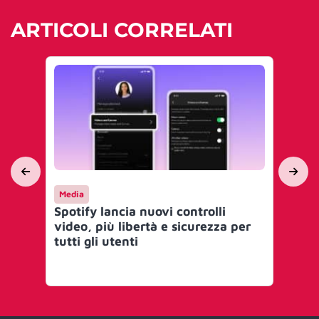
ARTICOLI CORRELATI
Media
Ca
Spotify lancia nuovi controlli
Clo
video, più libertà e sicurezza per
vi
tutti gli utenti
la 